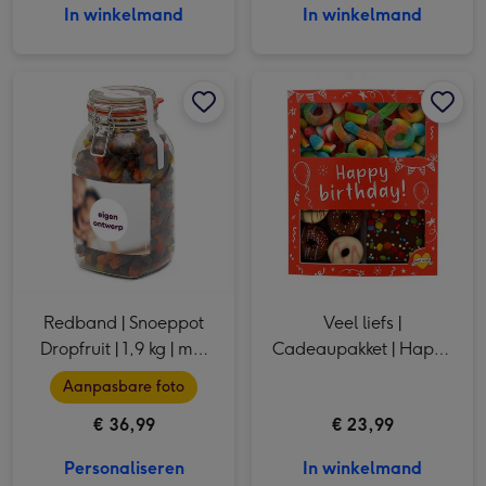
In winkelmand
In winkelmand
Redband | Snoeppot Dropfruit | 1,9 kg | met eigen ontwerp afbeelding 1
Redband | Snoeppot Dropfruit | 1,9 kg | met eigen ontwerp afbeelding 2
Veel liefs | Cadeaupakket | Happy Birthday | 450 gr afbeelding 1
Redband | Snoeppot
Veel liefs |
Dropfruit | 1,9 kg | met
Cadeaupakket | Happy
eigen ontwerp
Birthday | 450 gr
Aanpasbare foto
€ 36,99
€ 23,99
Personaliseren
In winkelmand