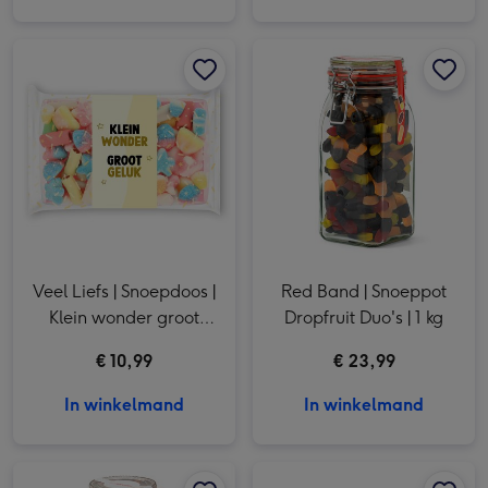
Veel Liefs | Snoepdoos | Klein wonder groot geluk | 200g afbeelding 1
Veel Liefs | Snoepdoos | Klein wonder groot geluk | 200g afbeelding 2
Red Band | Snoeppot Dropfruit Duo's | 1 kg afbeelding 1
Veel Liefs | Snoepdoos |
Red Band | Snoeppot
Klein wonder groot
Dropfruit Duo's | 1 kg
geluk | 200g
€ 10,99
€ 23,99
In winkelmand
In winkelmand
Redband | Snoeppot Dropfruit | 1,9 kg | Gefeliciteerd met eigen naam afbeelding 1
Redband | Snoeppot Dropfruit | 1,9 kg | Gefeliciteerd met eigen naam afbeelding 2
Brievenbussnoep | Fruitmandje voor jou afbeelding 1