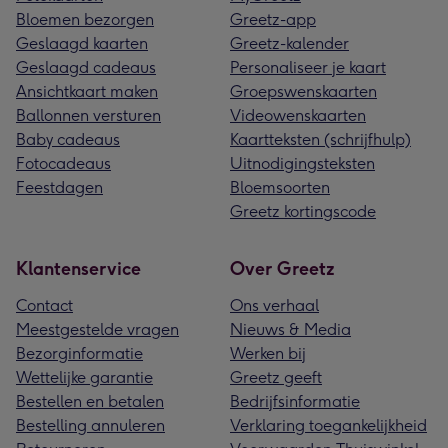
Bloemen bezorgen
Greetz-app
Geslaagd kaarten
Greetz-kalender
Geslaagd cadeaus
Personaliseer je kaart
Ansichtkaart maken
Groepswenskaarten
Ballonnen versturen
Videowenskaarten
Baby cadeaus
Kaartteksten (schrijfhulp)
Fotocadeaus
Uitnodigingsteksten
Feestdagen
Bloemsoorten
Greetz kortingscode
Klantenservice
Over Greetz
Contact
Ons verhaal
Meestgestelde vragen
Nieuws & Media
Bezorginformatie
Werken bij
Wettelijke garantie
Greetz geeft
Bestellen en betalen
Bedrijfsinformatie
Bestelling annuleren
Verklaring toegankelijkheid