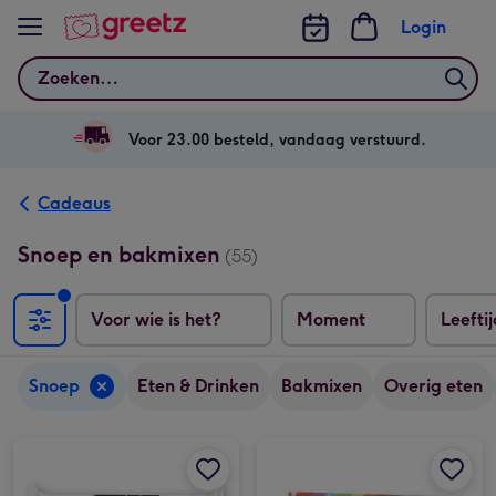
Bekijk meer
Login
Zoeken
Voor 23.00 besteld, vandaag verstuurd.
Cadeaus
Snoep en bakmixen
(55)
Voor wie is het?
Moment
Leeftij
Snoep
Eten & Drinken
Bakmixen
Overig eten
Veel liefs | Dropdoosje | Gereedschap | 320g afbeelding 1
Veel liefs | Dropdoosje | Gereedschap | 320g afbeelding 2
Brievenbussnoep | Geslaagd afbeelding 1