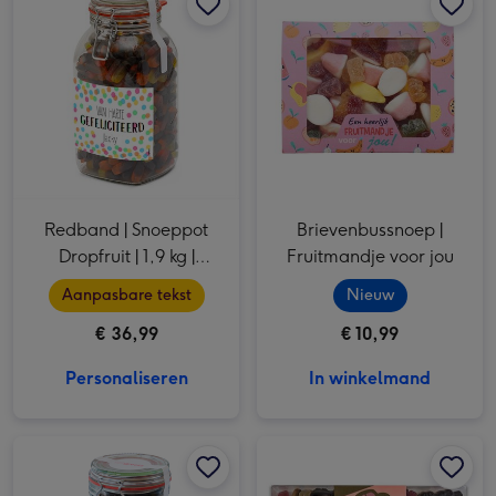
Redband | Snoeppot
Brievenbussnoep |
Dropfruit | 1,9 kg |
Fruitmandje voor jou
Gefeliciteerd met eigen
Aanpasbare tekst
Nieuw
naam
€ 36,99
€ 10,99
Personaliseren
In winkelmand
Snoeppot Gereedschapsdrop | 0,9 kg afbeelding 1
Snoeppot Gereedschapsdrop | 0,9 kg afbeelding 2
Veel Liefs | Snoepdoos | Rijbewijs gehaald | 300g afbeelding 1