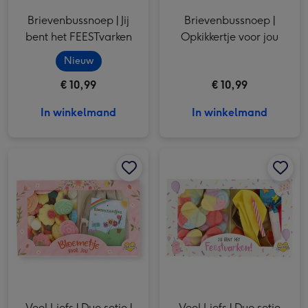
Brievenbussnoep | Jij
Brievenbussnoep |
bent het FEESTvarken
Opkikkertje voor jou
Nieuw
€ 10,99
€ 10,99
In winkelmand
In winkelmand
Veel Liefs | Duo setje | Bloemetjes snoepmix | 150g afbeelding 1
Veel Liefs | Duo setje | Bloemetjes snoepmix | 150g afbeelding 2
Veel Liefs | Duo setje Feestvarken | 140g afbeelding 1
Veel Liefs | Duo setje |
Veel Liefs | Duo setje