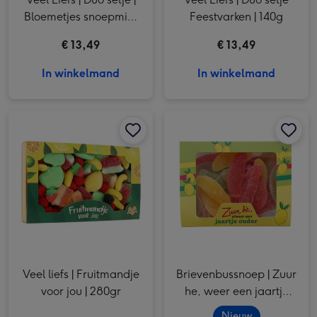
Bloemetjes snoepmix |
Feestvarken | 140g
150g
€ 13,49
€ 13,49
In winkelmand
In winkelmand
Veel liefs | Fruitmandje voor jou | 280gr afbeelding 1
Veel liefs | Fruitmandje voor jou | 280gr afbeelding 2
Brievenbussnoep | Zuur he, weer een jaartje ouder afbeelding 1
Veel liefs | Fruitmandje
Brievenbussnoep | Zuur
voor jou | 280gr
he, weer een jaartje
ouder
Nieuw