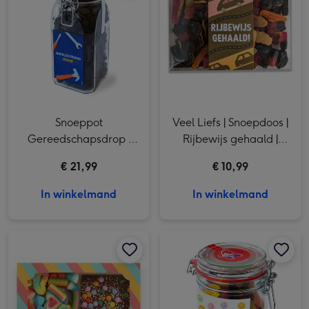
Snoeppot
Veel Liefs | Snoepdoos |
Gereedschapsdrop |
Rijbewijs gehaald |
0,9 kg
300g
€ 21,99
€ 10,99
In winkelmand
In winkelmand
Veel liefs | Cadeaupakket | Gefeliciteerd | 340g afbeelding 1
Veel liefs | Cadeaupakket | Gefeliciteerd | 340g afbeelding 2
Red Band | Snoeppot Crazy Mix | 0,5 kg afbeelding 1