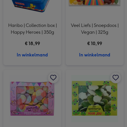
Haribo | Collection box |
Veel Liefs | Snoepdoos |
Happy Heroes | 350g
Vegan | 325g
€ 18,99
€ 10,99
In winkelmand
In winkelmand
Brievenbussnoep | Jij bent het FEESTvarken afbeelding 1
Brievenbussnoep | Jij bent het FEESTvarken afbeelding 2
Brievenbussnoep | Opkikkertje voor jou afbeelding 1