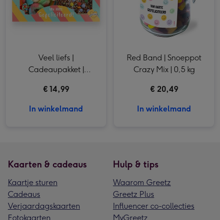
Veel liefs |
Red Band | Snoeppot
Cadeaupakket |
Crazy Mix | 0,5 kg
Gefeliciteerd | 340g
€ 14,99
€ 20,49
In winkelmand
In winkelmand
Kaarten & cadeaus
Hulp & tips
Kaartje sturen
Waarom Greetz
Cadeaus
Greetz Plus
Verjaardagskaarten
Influencer co-collecties
Fotokaarten
MyGreetz