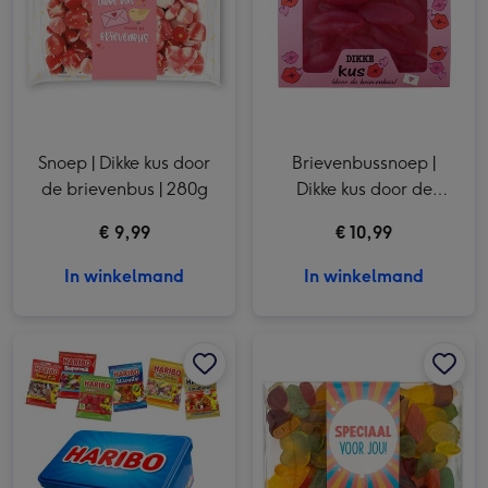
Snoep | Dikke kus door
Brievenbussnoep |
de brievenbus | 280g
Dikke kus door de
brievenbus
€ 9,99
€ 10,99
In winkelmand
In winkelmand
Haribo | Collection box | Happy Heroes | 350g afbeelding 1
Haribo | Collection box | Happy Heroes | 350g afbeelding 2
Veel Liefs | Snoepdoos | Vegan | 325g afbeelding 1