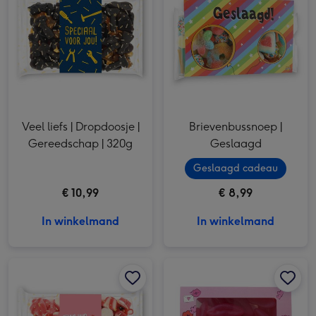
Veel liefs | Dropdoosje |
Brievenbussnoep |
Gereedschap | 320g
Geslaagd
Geslaagd cadeau
€ 10,99
€ 8,99
In winkelmand
In winkelmand
Snoep | Dikke kus door de brievenbus | 280g afbeelding 1
Snoep | Dikke kus door de brievenbus | 280g afbeelding 2
Brievenbussnoep | Dikke kus door de brievenbus afbeelding 1