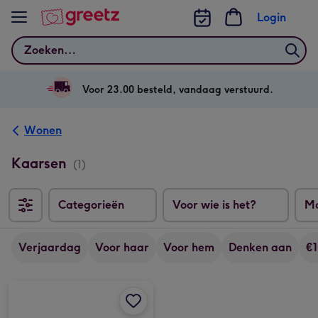
Bekijk meer
Login
Zoeken
Voor 23.00 besteld, vandaag verstuurd.
Wonen
Kaarsen
(1)
Categorieën
Voor wie is het?
M
Verjaardag
Voor haar
Voor hem
Denken aan
€
Sojakaars | Jij bent goud waard afbeelding 1
Sojakaars | Jij bent goud waard afbeelding 2