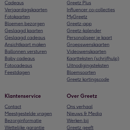
Cadeaus
Greetz Plus
Verjaardagskaarten
Influencer co-collecties
Fotokaarten
MyGreetz
Bloemen bezorgen
Greetz-app
Geslaagd kaarten
Greetz-kalender
Geslaagd cadeaus
Personaliseer je kaart
Ansichtkaart maken
Groepswenskaarten
Ballonnen versturen
Videowenskaarten
Baby cadeaus
Kaartteksten (schrijfhulp)
Fotocadeaus
Uitnodigingsteksten
Feestdagen
Bloemsoorten
Greetz kortingscode
Klantenservice
Over Greetz
Contact
Ons verhaal
Meestgestelde vragen
Nieuws & Media
Bezorginformatie
Werken bij
Wettelijke garantie
Greetz geeft