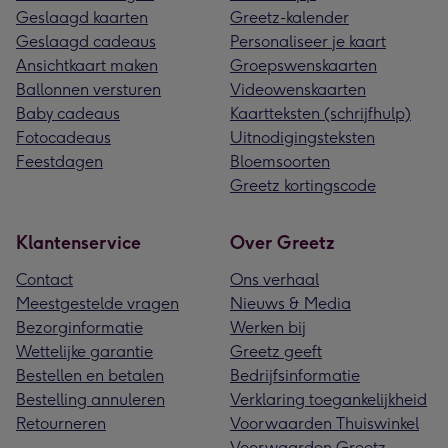
Geslaagd kaarten
Greetz-kalender
Geslaagd cadeaus
Personaliseer je kaart
Ansichtkaart maken
Groepswenskaarten
Ballonnen versturen
Videowenskaarten
Baby cadeaus
Kaartteksten (schrijfhulp)
Fotocadeaus
Uitnodigingsteksten
Feestdagen
Bloemsoorten
Greetz kortingscode
Klantenservice
Over Greetz
Contact
Ons verhaal
Meestgestelde vragen
Nieuws & Media
Bezorginformatie
Werken bij
Wettelijke garantie
Greetz geeft
Bestellen en betalen
Bedrijfsinformatie
Bestelling annuleren
Verklaring toegankelijkheid
Retourneren
Voorwaarden Thuiswinkel
Voorwaarden Greetz