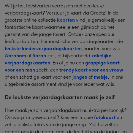
Wil je het feestvarken verrassen met een leuke
verjaardagskaart? Verstuur je kaart via Greetz! In de
grootste online collectie
kaarten
vind je gemakkelijk een
fantastische kaart waarmee je een glimlach op het
gezicht van die jarige tovert. Ontdek onze speciale
leeftijdskaarten, humoristische verjaardagskaarten, de
leukste kinderverjaardagskaarten
, kaarten voor wie
Abraham
of
Sarah
ziet, of bijvoorbeeld
zakelijke
verjaardagskaarten
. En of je nu een
grappige kaart
voor een man
zoekt, een
trendy kaart voor een vrouw
of een schattige kaart voor een
jongen
of
meisje
, in ons
uitgebreide assortiment vind je voor ieder wat wils.
De leukste verjaardagskaarten maak je zelf
Hoe maak je zo'n verjaardagskaart nu éxtra persoonlijk?
Ontwerp ‘m gewoon zelf! Kies een mooie
fotokaart
en
zet je leukste foto’s van de jarige erop. Met hetzelfde
gemak pas je de naam aan, de leeftijd van de jarige, en