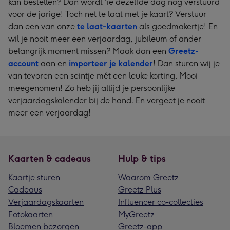
kan bestellen? Dan wordt 'ie dezelfde dag nog verstuurd
voor de jarige! Toch net te laat met je kaart? Verstuur
dan een van onze
te laat-kaarten
als goedmakertje! En
wil je nooit meer een verjaardag, jubileum of ander
belangrijk moment missen? Maak dan een
Greetz-
account
aan en
importeer je kalender
! Dan sturen wij je
van tevoren een seintje mét een leuke korting. Mooi
meegenomen! Zo heb jij altijd je persoonlijke
verjaardagskalender bij de hand. En vergeet je nooit
meer een verjaardag!
Kaarten & cadeaus
Hulp & tips
Kaartje sturen
Waarom Greetz
Cadeaus
Greetz Plus
Verjaardagskaarten
Influencer co-collecties
Fotokaarten
MyGreetz
Bloemen bezorgen
Greetz-app