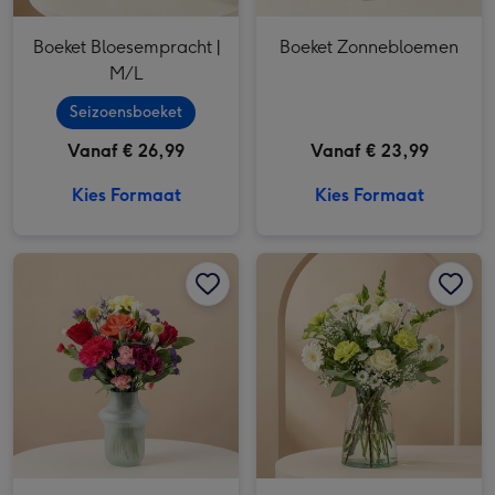
Boeket Bloesempracht |
Boeket Zonnebloemen
M/L
Seizoensboeket
Vanaf € 26,99
Vanaf € 23,99
Kies Formaat
Kies Formaat
Brievenbusbloemen | Boeket Kleurengroet afbeelding 1
Brievenbusbloemen | Boeket Kleurengroet afbeelding 2
Boeket Waardevol Wit | M/L afbeelding 1