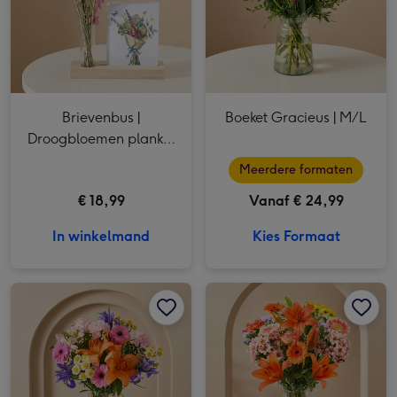
Brievenbus |
Boeket Gracieus | M/L
Droogbloemen plankje
Bloeiend
Meerdere formaten
€ 18,99
Vanaf € 24,99
In winkelmand
Kies Formaat
Boeket Kleurrijk afbeelding 1
Boeket Kleurrijk afbeelding 2
Boeket Seizoensstralen afbeelding 1