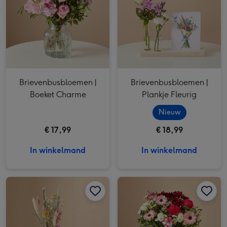
Brievenbusbloemen |
Brievenbusbloemen |
Boeket Charme
Plankje Fleurig
Nieuw
€ 17,99
€ 18,99
In winkelmand
In winkelmand
Brievenbus | Droogbloemen plankje Bloeiend afbeelding 1
Brievenbus | Droogbloemen plankje Bloeiend afbeelding 2
Boeket Gracieus | M/L afbeelding 1