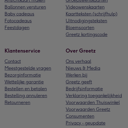
Ansichtkaart maken
Groepswenskaarten
Ballonnen versturen
Videowenskaarten
Baby cadeaus
Kaartteksten (schrijfhulp)
Fotocadeaus
Uitnodigingsteksten
Feestdagen
Bloemsoorten
Greetz kortingscode
Klantenservice
Over Greetz
Contact
Ons verhaal
Meestgestelde vragen
Nieuws & Media
Bezorginformatie
Werken bij
Wettelijke garantie
Greetz geeft
Bestellen en betalen
Bedrijfsinformatie
Bestelling annuleren
Verklaring toegankelijkheid
Retourneren
Voorwaarden Thuiswinkel
Voorwaarden Greetz
Consumenten
Privacy - geupdate