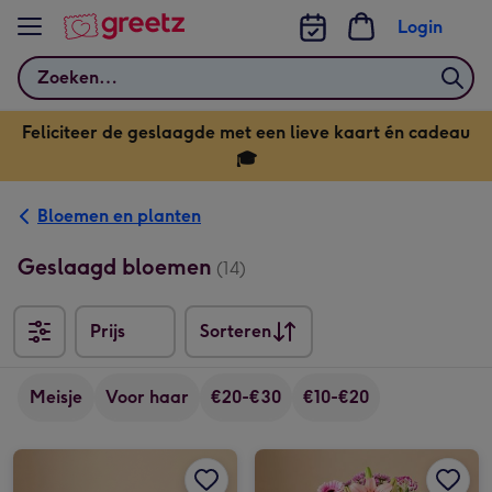
Bekijk meer
Login
Zoeken
Feliciteer de geslaagde met een lieve kaart én cadeau
🎓
Bloemen en planten
Geslaagd bloemen
(14)
Prijs
Sorteren
Sorteren
Meisje
Voor haar
€20-€30
€10-€20
Brievenbusbloemen | Plankje Hoera afbeelding 1
Brievenbusbloemen | Plankje Hoera afbeelding 2
Boeket Luchtkus afbeelding 1