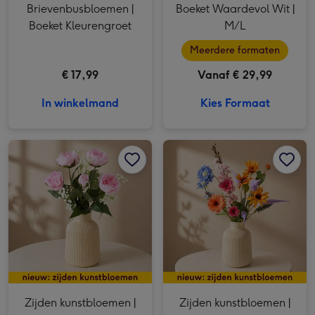
Brievenbusbloemen |
Boeket Waardevol Wit |
Boeket Kleurengroet
M/L
Meerdere formaten
€ 17,99
Vanaf € 29,99
In winkelmand
Kies Formaat
Zijden kunstbloemen | Pioenrozen met gips afbeelding 1
Zijden kunstbloemen | Pioenrozen met gips afbeelding 2
Zijden kunstbloemen | Boeket Sprankel afbeelding 1
Zijden kunstbloemen |
Zijden kunstbloemen |