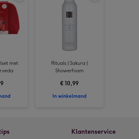
elset met
Rituals | Sakura |
urveda
Showerfoam
99
€ 10,99
lmand
In winkelmand
tips
Klantenservice