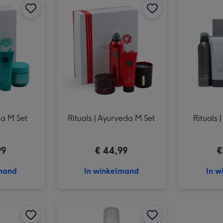
Rituals | Jing M Set afbeelding 3
ma M Set
Rituals | Ayurveda M Set
Rituals
99
€ 44,99
€
lmand
In winkelmand
In w
Rituals | Karma | Showerfoam afbeelding 2
Rituals | Travelset met pouch | Ayurveda afbeelding 1
Rituals | Travelset met pouch | Ayurveda afbeelding 2
Rituals | Sakura | Showerfoam afbeelding 1