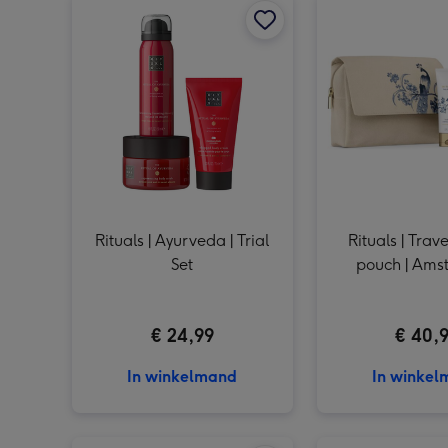
Rituals | Ayurveda | Trial
Rituals | Trav
Set
pouch | Am
€ 24,99
€ 40,
In winkelmand
In winke
Rituals | Jing M Set afbeelding 1