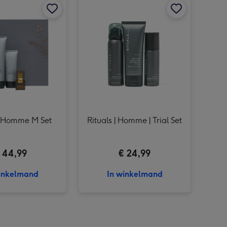
Rituals | Ayurveda M Set afbeelding 3
 | Homme M Set
Rituals | Homme | Trial Set
 44,99
€ 24,99
inkelmand
In winkelmand
Rituals | Sakura | Showerfoam afbeelding 2