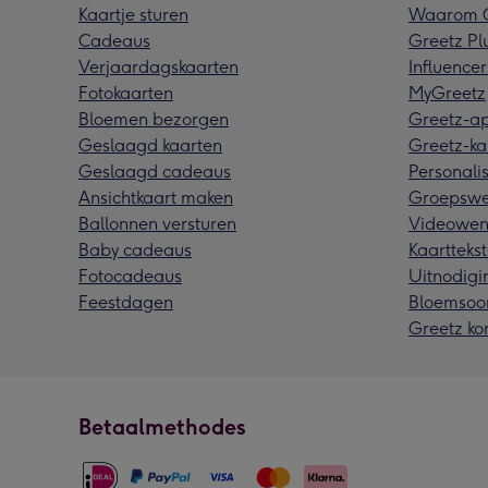
Kaartje sturen
Waarom G
Cadeaus
Greetz Pl
Verjaardagskaarten
Influencer
Fotokaarten
MyGreetz
Bloemen bezorgen
Greetz-a
Geslaagd kaarten
Greetz-ka
Geslaagd cadeaus
Personalis
Ansichtkaart maken
Groepswe
Ballonnen versturen
Videowen
Baby cadeaus
Kaarttekst
Fotocadeaus
Uitnodigi
Feestdagen
Bloemsoo
Greetz ko
Betaalmethodes