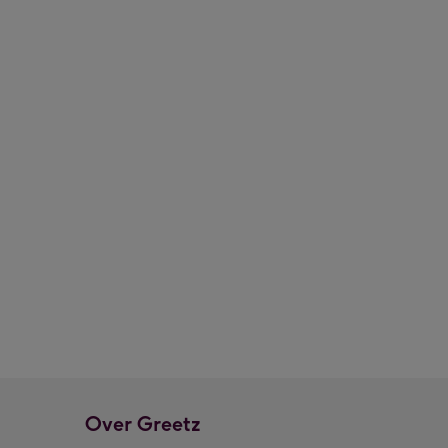
Rituals | Travelset met pouch | Ayurveda afbeelding 3
Over Greetz