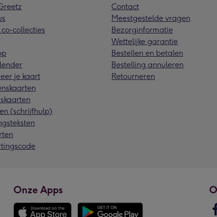
reetz
Contact
us
Meestgestelde vragen
 co-collecties
Bezorginformatie
Wettelijke garantie
pp
Bestellen en betalen
lender
Bestelling annuleren
eer je kaart
Retourneren
nskaarten
skaarten
en (schrijfhulp)
ngsteksten
rten
rtingscode
Onze Apps
O