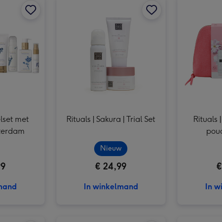
Rituals | Ayurveda | Trial Set afbeelding 3
elset met
Rituals | Sakura | Trial Set
Rituals 
sterdam
pouc
Nieuw
99
€ 24,99
€
lmand
In winkelmand
In w
Rituals | Jing M Set afbeelding 2
Rituals | Karma M Set afbeelding 1
Rituals | Karma M Set afbeelding 2
Rituals | Ayurveda M Set afbeelding 1