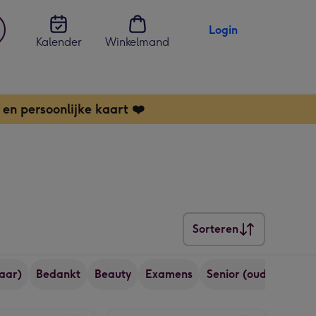
Login
Kalender
Winkelmand
jst
en
 en persoonlijke kaart ❤️
Sorteren
Sorteren
aar)
Bedankt
Beauty
Examens
Senior (ouder dan 65
Rituals | Sakura | Trial Set afbeelding 2
Rituals | Travelset met pouch | Sakura afbeelding 1
Rituals | Travelset met pouch | Sakura afbeelding 2
Rituals | Karma | Trial Set afbeelding 1