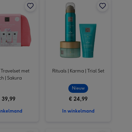
Rituals | Travelset met pouch | Amsterdam afbeelding 3
Rituals | Travelset met pouch | Amsterdam afbeelding 4
Rituals | Sakura | Trial Set afbeelding 3
| Travelset met
Rituals | Karma | Trial Set
h | Sakura
Nieuw
 39,99
€ 24,99
inkelmand
In winkelmand
Rituals | Ayurveda M Set afbeelding 2
Rituals | Homme M Set afbeelding 1
Rituals | Homme M Set afbeelding 2
Rituals | Homme | Trial Set afbeelding 1