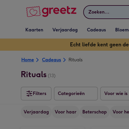
Bekijk meer
Zoeken
Vervolgkeuzelijst
Vervolgkeuzelijst
Vervolgkeuzelijst
Vervolgkeuz
Kaarten
Verjaardag
Cadeaus
Bloem
Kaarten openen
Verjaardag openen
Cadeaus openen
Bloemen o
Echt liefde kent geen de
Home
Cadeaus
Rituals
Rituals
(13)
Filters
Categorieën
Voor wie is
Verjaardag
Voor haar
Beterschap
Voor h
Rituals | Ayurveda | Trial Set afbeelding 1