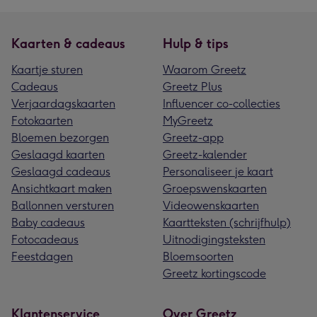
Kaarten & cadeaus
Hulp & tips
Kaartje sturen
Waarom Greetz
Cadeaus
Greetz Plus
Verjaardagskaarten
Influencer co-collecties
Fotokaarten
MyGreetz
Bloemen bezorgen
Greetz-app
Geslaagd kaarten
Greetz-kalender
Geslaagd cadeaus
Personaliseer je kaart
Ansichtkaart maken
Groepswenskaarten
Ballonnen versturen
Videowenskaarten
Baby cadeaus
Kaartteksten (schrijfhulp)
Fotocadeaus
Uitnodigingsteksten
Feestdagen
Bloemsoorten
Greetz kortingscode
Klantenservice
Over Greetz