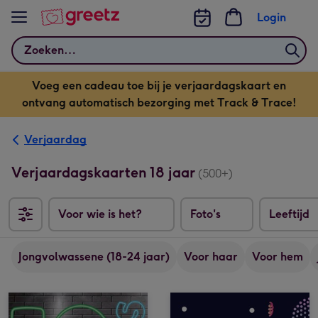
Bekijk meer
Login
Zoeken
Voeg een cadeau toe bij je verjaardagskaart en
ontvang automatisch bezorging met Track & Trace!
Verjaardag
Verjaardagskaarten 18 jaar
(500+)
Voor wie is het?
Foto's
Leeftijd
Jongvolwassene (18-24 jaar)
Voor haar
Voor hem