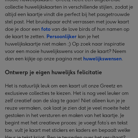
collectie huwelijkskaarten in verschillende stijlen, zodat je
altijd een kaartje vindt die perfect bij het pasgetrouwde
stel past. Het bruidspaar echt verrassen met jouw kaart
doe je door een
foto
van de love birds of hun namen op
de kaart te zetten.
Persoonlijker
kan je het
huwelijkskaartje niet maken ;) Op zoek naar inspiratie
voor een mooie huwelijkswens voor in de kaart? Neem
dan een kijkje op onze pagina met
huwelijkswensen
.
Ontwerp je eigen huwelijks felicitatie
Het is natuurlijk leuk om een kaart uit onze Greetz en
exclusieve collecties te kiezen. Het is nog veel leuker om
zelf creatief aan de slag te gaan! Niet alleen kun je je
reuze vermaken, ook laat je zien dat je veel moeite hebt
gestoken in het versturen en maken van het kaartje. Je
begint met het creatieve proces: je voegt foto’s en tekst
toe, vult je kaart met stickers en kaders en bepaalt welke
kleur je tekst krijgt. Ben je tevreden over het resultaat?