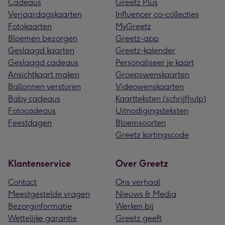
Cadeaus
Greetz Plus
Verjaardagskaarten
Influencer co-collecties
Fotokaarten
MyGreetz
Bloemen bezorgen
Greetz-app
Geslaagd kaarten
Greetz-kalender
Geslaagd cadeaus
Personaliseer je kaart
Ansichtkaart maken
Groepswenskaarten
Ballonnen versturen
Videowenskaarten
Baby cadeaus
Kaartteksten (schrijfhulp)
Fotocadeaus
Uitnodigingsteksten
Feestdagen
Bloemsoorten
Greetz kortingscode
Klantenservice
Over Greetz
Contact
Ons verhaal
Meestgestelde vragen
Nieuws & Media
Bezorginformatie
Werken bij
Wettelijke garantie
Greetz geeft