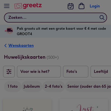
Bekijk meer
Login
Zoeken
Pak groots uit met een grote kaart voor € 4 met code
GROOT4
Wenskaarten
Huwelijkskaarten
(500+)
Voor wie is het?
Foto's
Leeftijd
1 foto
Jubileum
2-4 foto's
Senior (ouder dan 65 ja