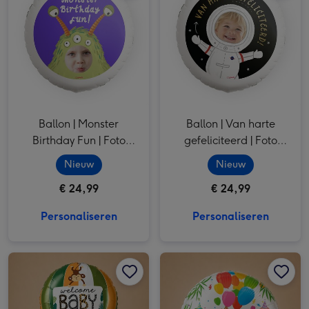
Ballon | Monster
Ballon | Van harte
Birthday Fun | Foto
gefeliciteerd | Foto
aanpasbaar
aanpasbaar
Nieuw
Nieuw
€ 24,99
€ 24,99
Personaliseren
Personaliseren
Ballon | XL | Safari luchtballon | Welcome Baby afbeelding 1
Ballon | XL | Safari luchtballon | Welcome Baby afbeelding 2
Ballon | Jungle Verjaardag afbeelding 1