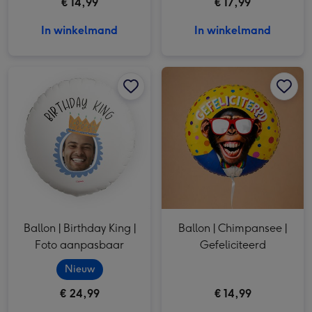
€ 14,99
€ 17,99
In winkelmand
In winkelmand
Ballon | Birthday King | Foto aanpasbaar afbeelding 1
Ballon | Birthday King | Foto aanpasbaar afbeelding 2
Ballon | Chimpansee | Gefeliciteerd afbeelding 1
Ballon | Birthday King |
Ballon | Chimpansee |
Foto aanpasbaar
Gefeliciteerd
Nieuw
€ 24,99
€ 14,99