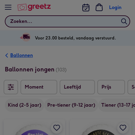
Bekijk meer
Login
Zoeken
Voor 23.00 besteld, vandaag verstuurd.
Ballonnen
Ballonnen jongen
(103)
Moment
Leeftijd
Prijs
S
Sor
Kind (2-5 jaar)
Pre-tiener (9-12 jaar)
Tiener (13-17 j
Ballon | Monster Birthday Fun | Foto aanpasbaar afbeelding 1
Ballon | Monster Birthday Fun | Foto aanpasbaar afbeelding 2
Ballon | Van harte gefeliciteerd | Foto aanpasbaar afbeelding 1