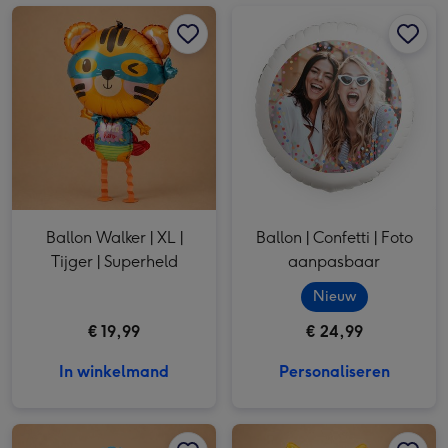
Ballon Walker | XL | Tijger | Superheld afbeelding 1
Ballon Walker | XL | Tijger | Superheld afbeelding 2
Ballon | Confetti | Foto aanpasbaar afbeelding 1
Ballon Walker | XL |
Ballon | Confetti | Foto
Tijger | Superheld
aanpasbaar
Nieuw
€ 19,99
€ 24,99
In winkelmand
Personaliseren
Ballon | Paw Patrol afbeelding 1
Ballon | Paw Patrol afbeelding 2
Ballon | XL | Kat | Happy Birthday afbeelding 1