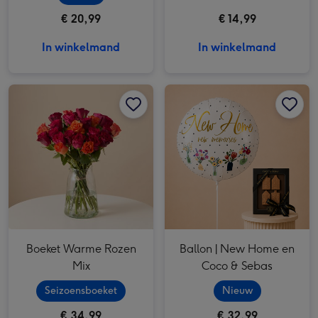
€ 20,99
€ 14,99
In winkelmand
In winkelmand
Boeket Warme Rozen Mix afbeelding 1
Boeket Warme Rozen Mix afbeelding 2
Ballon | New Home en Coco & Sebas afbeelding 1
Boeket Warme Rozen
Ballon | New Home en
Mix
Coco & Sebas
Seizoensboeket
Nieuw
€ 34,99
€ 32,99