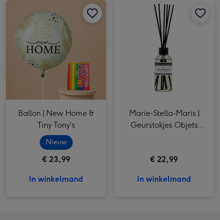
Ballon | New Home & Tiny Tony's afbeelding 2
Ballon | New Home &
Marie-Stella-Maris |
Tiny Tony's
Geurstokjes Objets
d'Amsterdam | 100 ml
Nieuw
€ 23,99
€ 22,99
In winkelmand
In winkelmand