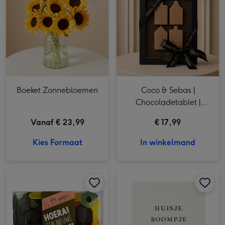
Boeket Zonnebloemen
Coco & Sebas |
Chocoladetablet |
Happy New Home
Vanaf € 23,99
€ 17,99
Kies Formaat
In winkelmand
Veel Liefs | Snoepsleutels en drophuisjes | 325g afbeelding 1
Veel Liefs | Snoepsleutels en drophuisjes | 325g afbeelding 2
IKPAKJEIN x Greetz | Huisje Boompje Borreltje tegeltje afbeelding 1