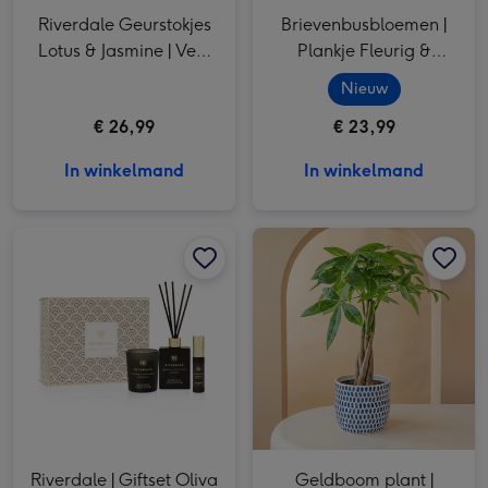
Riverdale Geurstokjes
Brievenbusbloemen |
Lotus & Jasmine | Veel
Plankje Fleurig &
Liefs Snoepsleutels en
Coco&Sebas chocolade
Nieuw
drophuisjes 325g
kusjes
€ 26,99
€ 23,99
In winkelmand
In winkelmand
Riverdale | Giftset Oliva S | Forest Patchouli afbeelding 1
Riverdale | Giftset Oliva S | Forest Patchouli afbeelding 2
Geldboom plant | Pachira | Incl. pot afbeelding 1
Riverdale | Giftset Oliva
Geldboom plant |