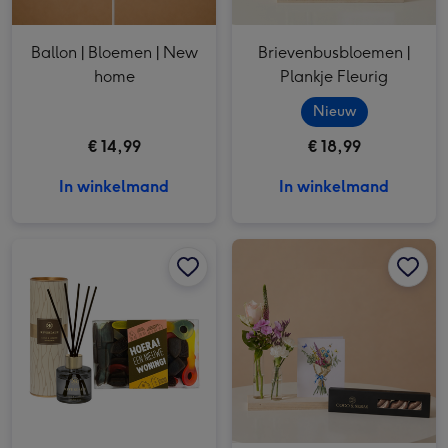
Ballon | Bloemen | New
Brievenbusbloemen |
home
Plankje Fleurig
Nieuw
€ 14,99
€ 18,99
In winkelmand
In winkelmand
Riverdale Geurstokjes Lotus & Jasmine | Veel Liefs Snoepsleutels en drophuisjes 325g afbeelding 1
Riverdale Geurstokjes Lotus & Jasmine | Veel Liefs Snoepsleutels en drophuisjes 325g afbeelding 2
Brievenbusbloemen | Plankje Fleurig & Coco&Sebas chocolade kusjes afbeelding 1