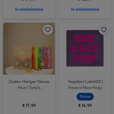
In winkelmand
In winkelmand
Zaden Hanger Nieuw Huis | Tony's Chocolonely Tiny Tony's Pouch 135g afbeelding 1
Zaden Hanger Nieuw Huis | Tony's Chocolonely Tiny Tony's Pouch 135g afbeelding 2
Tegeltje | Label2X | Have a Nice Poop afbeelding 1
Zaden Hanger Nieuw
Tegeltje | Label2X |
Huis | Tony's
Have a Nice Poop
Chocolonely Tiny Tony's
Nieuw
Pouch 135g
€ 17,99
€ 16,99