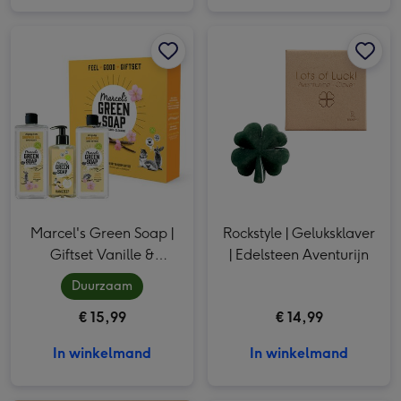
Marcel's Green Soap | Giftset Vanille & Kersenbloesem afbeelding 1
Marcel's Green Soap | Giftset Vanille & Kersenbloesem afbeelding 2
Rockstyle | Geluksklaver | Edelsteen Aventurijn afbeelding 1
Marcel's Green Soap |
Rockstyle | Geluksklaver
Giftset Vanille &
| Edelsteen Aventurijn
Kersenbloesem
Duurzaam
€ 15,99
€ 14,99
In winkelmand
In winkelmand
Ballon | New Home & Tiny Tony's afbeelding 1
Marie-Stella-Maris | Geurstokjes Objets d'Amsterdam | 100 ml afbeelding 1