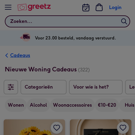
Bekijk meer
Login
Zoeken
Voor 23.00 besteld, vandaag verstuurd.
Cadeaus
Nieuwe Woning Cadeaus
(322)
Categorieën
Voor wie is het?
Le
Wonen
Alcohol
Woonaccessoires
€10-€20
Huis
Boeket Zonnebloemen afbeelding 1
Boeket Zonnebloemen afbeelding 2
Coco & Sebas | Chocoladetablet | Happy New Home afbeelding 1