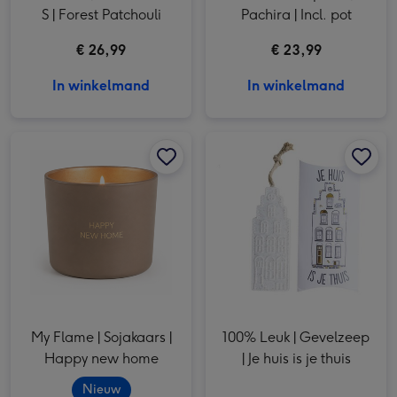
S | Forest Patchouli
Pachira | Incl. pot
€ 26,99
€ 23,99
In winkelmand
In winkelmand
My Flame | Sojakaars | Happy new home afbeelding 1
100% Leuk | Gevelzeep | Je huis is je thuis afbeelding 1
My Flame | Sojakaars | Happy new home afbeelding 2
My Flame | Sojakaars |
100% Leuk | Gevelzeep
Happy new home
| Je huis is je thuis
Nieuw