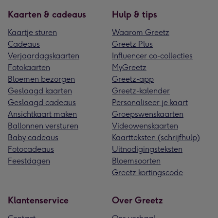
Kaarten & cadeaus
Hulp & tips
Kaartje sturen
Waarom Greetz
Cadeaus
Greetz Plus
Verjaardagskaarten
Influencer co-collecties
Fotokaarten
MyGreetz
Bloemen bezorgen
Greetz-app
Geslaagd kaarten
Greetz-kalender
Geslaagd cadeaus
Personaliseer je kaart
Ansichtkaart maken
Groepswenskaarten
Ballonnen versturen
Videowenskaarten
Baby cadeaus
Kaartteksten (schrijfhulp)
Fotocadeaus
Uitnodigingsteksten
Feestdagen
Bloemsoorten
Greetz kortingscode
Klantenservice
Over Greetz