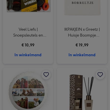
Veel Liefs |
IKPAKJEIN x Greetz |
Snoepsleutels en
Huisje Boompje
drophuisjes | 325g
Borreltje tegeltje
€ 10,99
€ 19,99
In winkelmand
In winkelmand
Ballon | collage | 7 foto's | Foto aanpasbaar afbeelding 1
Ballon | collage | 7 foto's | Foto aanpasbaar afbeelding 2
Geurstokjes | Geluk zit in de kleine dingen afbeelding 1