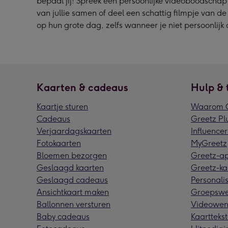
bepaal jij! Spreek een persoonlijke videoboodschap
van jullie samen of deel een schattig filmpje van de k
op hun grote dag, zelfs wanneer je niet persoonlijk 
Kaarten & cadeaus
Hulp & 
Kaartje sturen
Waarom G
Cadeaus
Greetz Pl
Verjaardagskaarten
Influencer
Fotokaarten
MyGreetz
Bloemen bezorgen
Greetz-a
Geslaagd kaarten
Greetz-ka
Geslaagd cadeaus
Personalis
Ansichtkaart maken
Groepswe
Ballonnen versturen
Videowen
Baby cadeaus
Kaarttekst