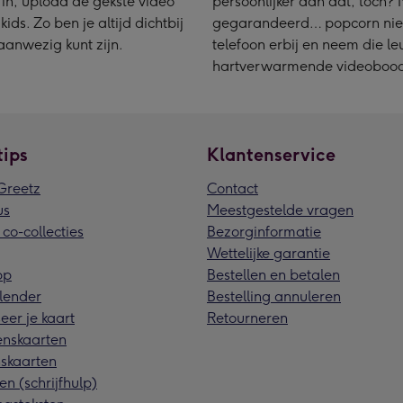
 in, upload de gekste video
persoonlijker dan dat, toch?
ids. Zo ben je altijd dichtbij
gegarandeerd… popcorn niet
aanwezig kunt zijn.
telefoon erbij en neem die l
hartverwarmende videoboo
tips
Klantenservice
reetz
Contact
us
Meestgestelde vragen
 co-collecties
Bezorginformatie
Wettelijke garantie
pp
Bestellen en betalen
lender
Bestelling annuleren
eer je kaart
Retourneren
nskaarten
skaarten
en (schrijfhulp)