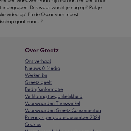
 Met een videowenskaart zijn een lach en een traan
 inbegrepen. Dus waar wacht je nog op? Pak je
euke video op! En de Oscar voor meest
dschap gaat naar…?
Over Greetz
Ons verhaal
Nieuws & Media
Werken bij
Greetz geeft
Bedrijfsinformatie
Verklaring toegankelijkheid
Voorwaarden Thuiswinkel
Voorwaarden Greetz Consumenten
Privacy - geupdate december 2024
Cookies