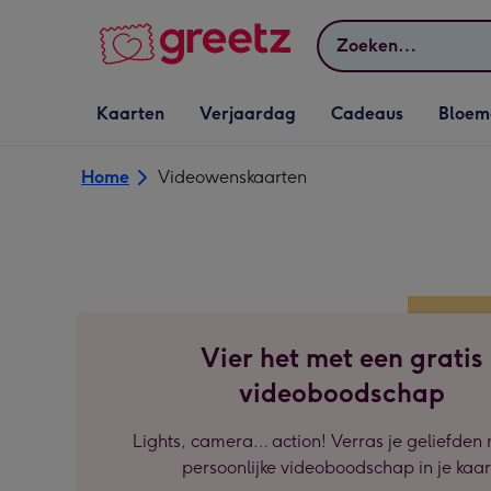
Bekijk meer
Zoeken
Vervolgkeuzelijst
Vervolgkeuzelijst
Vervolgkeuzelijst
Vervolgkeuz
Kaarten
Verjaardag
Cadeaus
Bloem
Kaarten openen
Verjaardag openen
Cadeaus openen
Bloemen o
Home
Videowenskaarten
Vier het met een gratis
videoboodschap
Lights, camera… action! Verras je geliefden
persoonlijke videoboodschap in je kaar