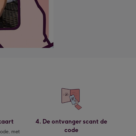
kaart
4. De ontvanger scant de
code
code, met