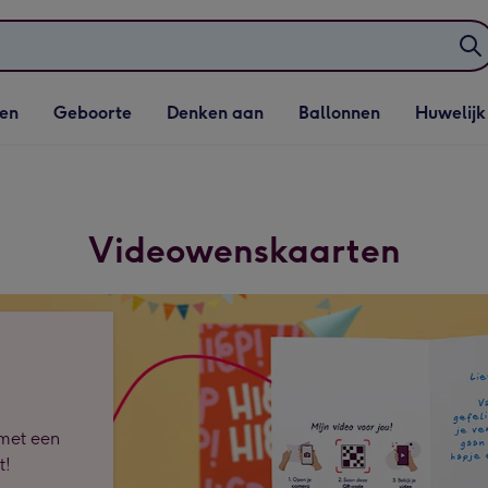
elijst
Vervolgkeuzelijst
Vervolgkeuzelijst
Vervolgkeuzelijst
Vervolgkeuzeli
en
Geboorte
Denken aan
Ballonnen
Huwelijk
penen
Geboorte openen
Denken aan openen
Ballonnen openen
Huwelijk open
Videowenskaarten
 met een
t!