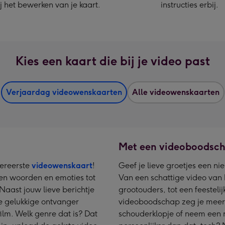
j het bewerken van je kaart.
instructies erbij.
Kies een kaart die bij je video past
Verjaardag videowenskaarten
Alle videowenskaarten
Met een videoboodsch
lereerste
videowenskaart
!
Geef je lieve groetjes een n
gen woorden en emoties tot
Van een schattige video van b
ast jouw lieve berichtje
grootouders, tot een feesteli
e gelukkige ontvanger
videoboodschap zeg je meer.
film. Welk genre dat is? Dat
schouderklopje of neem een r