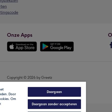
ngsteksten
rten
rtingscode
Onze Apps
O
Copyright © 2026 by Greetz
het
Doorgaan
ieden. Door
cookies. Om
n
Doorgaan zonder accepteren