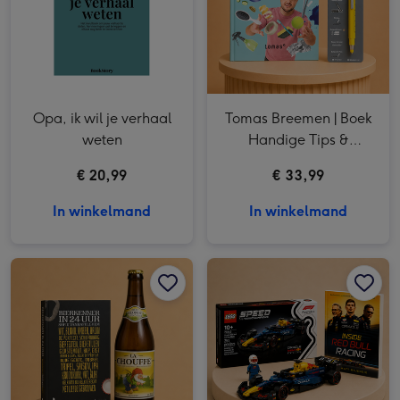
Opa, ik wil je verhaal
Tomas Breemen | Boek
weten
Handige Tips &
Gadget pen
€ 20,99
€ 33,99
In winkelmand
In winkelmand
Bierpakket | La Chouffe & Bierkenner boek afbeelding 1
Bierpakket | La Chouffe & Bierkenner boek afbeelding 2
Formule 1 | Redbull racing & LEGO afbeelding 1