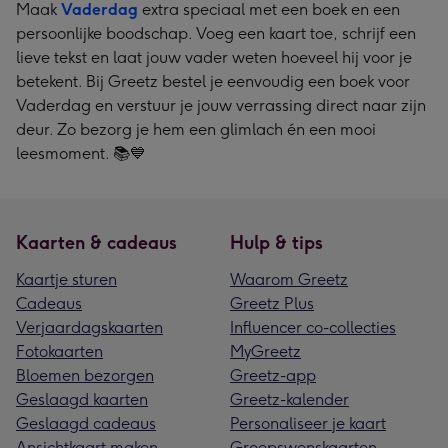
Maak
Vaderdag
extra speciaal met een boek en een
persoonlijke boodschap. Voeg een kaart toe, schrijf een
lieve tekst en laat jouw vader weten hoeveel hij voor je
betekent. Bij Greetz bestel je eenvoudig een boek voor
Vaderdag en verstuur je jouw verrassing direct naar zijn
deur. Zo bezorg je hem een glimlach én een mooi
leesmoment. 📚💙
Kaarten & cadeaus
Hulp & tips
Kaartje sturen
Waarom Greetz
Cadeaus
Greetz Plus
Verjaardagskaarten
Influencer co-collecties
Fotokaarten
MyGreetz
Bloemen bezorgen
Greetz-app
Geslaagd kaarten
Greetz-kalender
Geslaagd cadeaus
Personaliseer je kaart
Ansichtkaart maken
Groepswenskaarten