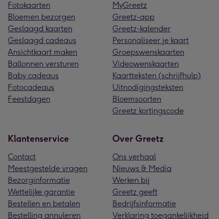
Fotokaarten
MyGreetz
Bloemen bezorgen
Greetz-app
Geslaagd kaarten
Greetz-kalender
Geslaagd cadeaus
Personaliseer je kaart
Ansichtkaart maken
Groepswenskaarten
Ballonnen versturen
Videowenskaarten
Baby cadeaus
Kaartteksten (schrijfhulp)
Fotocadeaus
Uitnodigingsteksten
Feestdagen
Bloemsoorten
Greetz kortingscode
Klantenservice
Over Greetz
Contact
Ons verhaal
Meestgestelde vragen
Nieuws & Media
Bezorginformatie
Werken bij
Wettelijke garantie
Greetz geeft
Bestellen en betalen
Bedrijfsinformatie
Bestelling annuleren
Verklaring toegankelijkheid