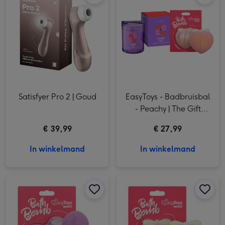
Satisfyer Pro 2 | Goud
EasyToys - Badbruisbal
- Peachy | The Gift
Label - Geurkaars - I
€ 39,99
€ 27,99
Adore you
In winkelmand
In winkelmand
EasyToys | Badbruisbal | Willy afbeelding 1
EasyToys | Badbruisbal | Willy afbeelding 2
EasyToys | Badbruisbal | Peachy afbeelding 1