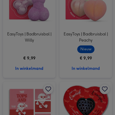
EasyToys | Badbruisbal |
EasyToys | Badbruisbal |
Willy
Peachy
Nieuw
€ 9,99
€ 9,99
In winkelmand
In winkelmand
Tease & Please | Tops & Bottoms Partyspel afbeelding 1
Tease & Please | Tops & Bottoms Partyspel afbeelding 2
Tease and Please | Hart vol Erotiek afbeelding 1