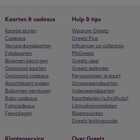
Kaarten & cadeaus
Hulp & tips
Kaartje sturen
Waarom Greetz
Cadeaus
Greetz Plus
Verjaardagskaarten
Influencer co-collecties
Fotokaarten
MyGreetz
Bloemen bezorgen
Greetz-app
Geslaagd kaarten
Greetz-kalender
Geslaagd cadeaus
Personaliseer je kaart
Ansichtkaart maken
Groepswenskaarten
Ballonnen versturen
Videowenskaarten
Baby cadeaus
Kaartteksten (schrijfhulp)
Fotocadeaus
Uitnodigingsteksten
Feestdagen
Bloemsoorten
Greetz kortingscode
Klantenservice
Over Greetz