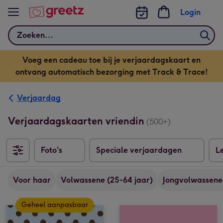
Bekijk meer
Login
Zoeken
Voeg een cadeau toe bij je verjaardagskaart en
ontvang automatisch bezorging met Track & Trace!
Verjaardag
Verjaardagskaarten vriendin
(500+)
Foto's
Speciale verjaardagen
Le
Voor haar
Volwassene (25-64 jaar)
Jongvolwassene 
Geheel aanpasbaar