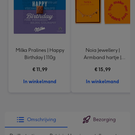
mm
Milka Pralines | Happy
Noia Jewellery |
Birthday | 110g
Armband hartje |
Goudkleurig
€ 11,99
€ 15,99
In winkelmand
In winkelmand
Omschrijving
Bezorging