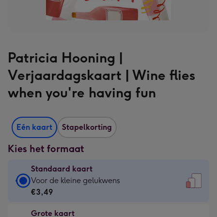
Patricia Hooning |
Verjaardagskaart | Wine flies
when you're having fun
Eén kaart
Stapelkorting
Kies het formaat
Standaard kaart
Standaard
Voor de kleine gelukwens
kaart
€3,49
-
Grote kaart
€3,49