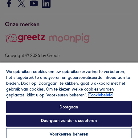
Onze merken
Copyright © 2026 by Greetz
We gebruiken cookies om uw gebruikerservaring te verbeteren,
het sitegebruik te analyseren en gepersonaliseerde inhoud aan te
bieden. Door op ‘Doorgaan’ te klikken, gaat u akkoord met het
gebruik van cookies. Om te kiezen welke cookies worden
geplaatst, klikt u op 'Voorkeuren beheren'.
Cookiebeleid
Alle prijzen zijn inclusief btw en andere heffingen. Lees de
algemene voorwaarden
.
Doorgaan
Doorgaan zonder accepteren
In winkelmand
Personaliseren
Voorkeuren beheren