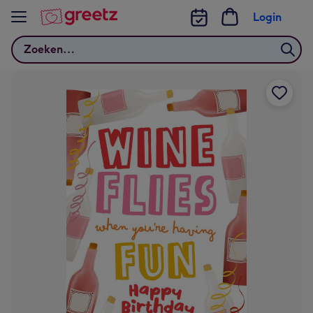
Bekijk meer
Login
Zoeken