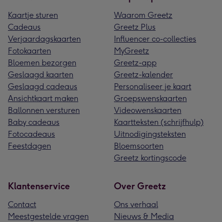
Kaartje sturen
Waarom Greetz
Cadeaus
Greetz Plus
Verjaardagskaarten
Influencer co-collecties
Fotokaarten
MyGreetz
Bloemen bezorgen
Greetz-app
Geslaagd kaarten
Greetz-kalender
Geslaagd cadeaus
Personaliseer je kaart
Ansichtkaart maken
Groepswenskaarten
Ballonnen versturen
Videowenskaarten
Baby cadeaus
Kaartteksten (schrijfhulp)
Fotocadeaus
Uitnodigingsteksten
Feestdagen
Bloemsoorten
Greetz kortingscode
Klantenservice
Over Greetz
Contact
Ons verhaal
Meestgestelde vragen
Nieuws & Media