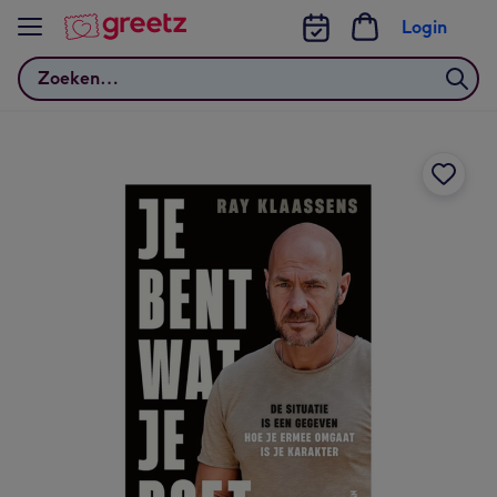
Bekijk meer
Login
Zoeken