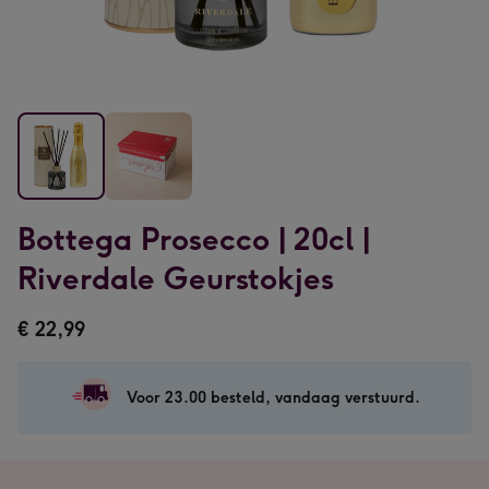
Bottega
Bottega
Bottega Prosecco | 20cl |
Prosecco
Prosecco
|
|
Riverdale Geurstokjes
20cl
20cl
|
|
€ 22,99
Riverdale
Riverdale
Geurstokjes
Geurstokjes
afbeelding
afbeelding
Voor 23.00 besteld, vandaag verstuurd.
1
2