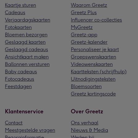
Kaartje sturen
Waarom Greetz
Cadeaus
Greetz Plus
Verjaardagskaarten
Influencer co-collecties
Fotokaarten
MyGreetz
Bloemen bezorgen
Greetz-app
Geslaagd kaarten
Greetz-kalender
Geslaagd cadeaus
Personaliseer je kaart
Ansichtkaart maken
Groepswenskaarten
Ballonnen versturen
Videowenskaarten
Baby cadeaus
Kaartteksten (schrijfhulp)
Fotocadeaus
Uitnodigingsteksten
Feestdagen
Bloemsoorten
Greetz kortingscode
Klantenservice
Over Greetz
Contact
Ons verhaal
Meestgestelde vragen
Nieuws & Media
Bezorginformatie
Werken bij