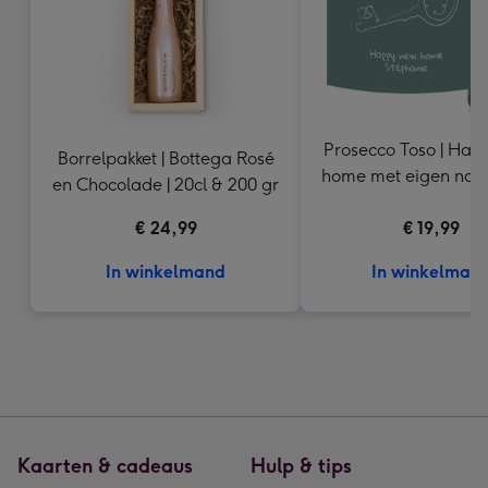
Prosecco Toso | Hap
Borrelpakket | Bottega Rosé
home met eigen naa
en Chocolade | 20cl & 200 gr
ml
€ 24,99
€ 19,99
In winkelmand
In winkelman
Kaarten & cadeaus
Hulp & tips