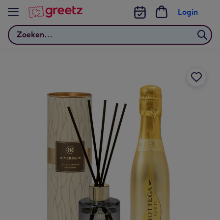
Bekijk meer
Login
Zoeken