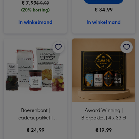
€ 7,99
€ 9,99
€ 34,99
(20% korting)
In winkelmand
In winkelmand
Boerenbont | cadeaupakket | Hollands afbeelding 1
Boerenbont | cadeaupakket | Hollands afbeelding 2
Award Winning | Bierpakket | 4 x 33 cl afbeelding 1
Boerenbont |
Award Winning |
cadeaupakket |
Bierpakket | 4 x 33 cl
Hollands
€ 24,99
€ 19,99