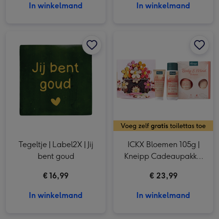
In winkelmand
In winkelmand
Tegeltje | Label2X | Jij bent goud afbeelding 1
Tegeltje | Label2X | Jij bent goud afbeelding 2
ICKX Bloemen 105g | Kneipp Cadeaupakket Body & Mind Balance afbeelding 1
Tegeltje | Label2X | Jij
ICKX Bloemen 105g |
bent goud
Kneipp Cadeaupakket
Body & Mind Balance
€ 16,99
€ 23,99
In winkelmand
In winkelmand