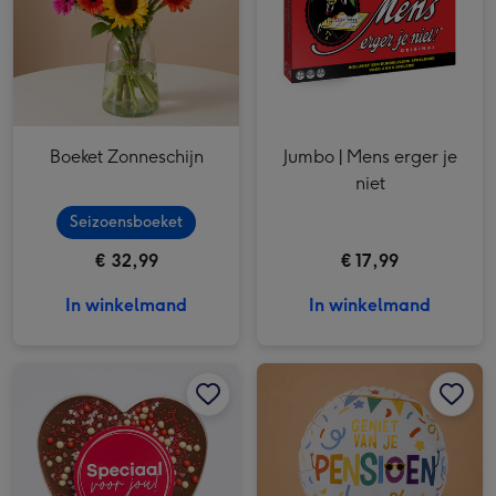
Boeket Zonneschijn
Jumbo | Mens erger je
niet
Seizoensboeket
€ 32,99
€ 17,99
In winkelmand
In winkelmand
Patisserie de Bijenkorf | Speciaal voor jou | 150g afbeelding 1
Patisserie de Bijenkorf | Speciaal voor jou | 150g afbeelding 2
Ballon | Geniet van je pensioen afbeelding 1