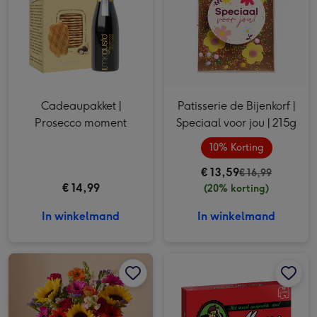
Cadeaupakket |
Patisserie de Bijenkorf |
Prosecco moment
Speciaal voor jou | 215g
10% Korting
€ 13,59
€ 16,99
€ 14,99
(20% korting)
In winkelmand
In winkelmand
Boeket Zonneschijn afbeelding 1
Boeket Zonneschijn afbeelding 2
Jumbo | Mens erger je niet afbeelding 1