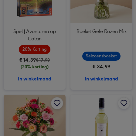
Spel | Avonturen op
Boeket Gele Rozen Mix
Catan
20% Korting
Seizoensboeket
€ 14,39
€ 17,99
€ 34,99
(20% korting)
In winkelmand
In winkelmand
Boeket Passievol afbeelding 1
Boeket Passievol afbeelding 2
Maluni | Chardonnay | 750 ml afbeelding 1