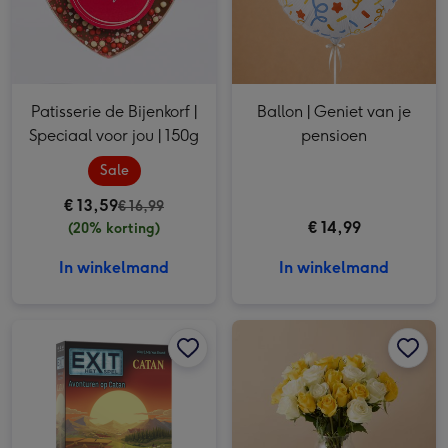
Patisserie de Bijenkorf |
Ballon | Geniet van je
Speciaal voor jou | 150g
pensioen
Sale
€ 13,59
€ 16,99
€ 14,99
(20% korting)
In winkelmand
In winkelmand
Spel | Avonturen op Catan afbeelding 1
Spel | Avonturen op Catan afbeelding 2
Boeket Gele Rozen Mix afbeelding 1