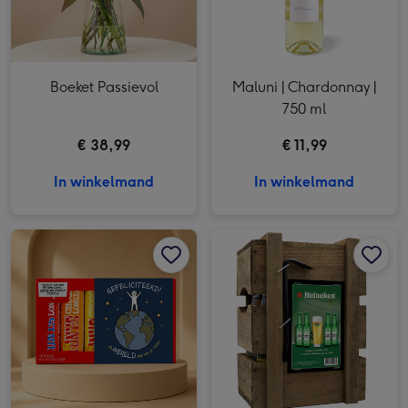
Boeket Passievol
Maluni | Chardonnay |
750 ml
€ 38,99
€ 11,99
In winkelmand
In winkelmand
Tony's Chocolonely | Proeverijtje | Wereld aan je voeten afbeelding 1
Tony's Chocolonely | Proeverijtje | Wereld aan je voeten afbeelding 2
Heineken | Bierpakket | 4x 30cl | incl glas afbeelding 1