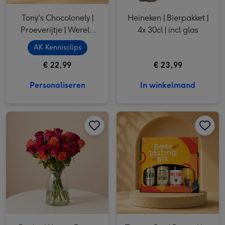
Tony's Chocolonely |
Heineken | Bierpakket |
Proeverijtje | Wereld
4x 30cl | incl glas
aan je voeten
AK Kennisclips
€ 22,99
€ 23,99
Personaliseren
In winkelmand
Boeket Warme Rozen Mix afbeelding 1
Boeket Warme Rozen Mix afbeelding 2
Tasting Box | Bierpakket | 4 x 33 cl afbeelding 1