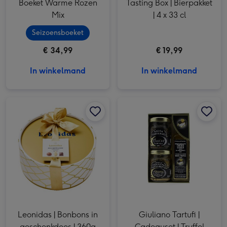
Boeket Warme Rozen
Tasting Box | Bierpakket
Mix
| 4 x 33 cl
Seizoensboeket
€ 34,99
€ 19,99
In winkelmand
In winkelmand
Leonidas | Bonbons in geschenkdoos | 360g afbeelding 1
Leonidas | Bonbons in geschenkdoos | 360g afbeelding 2
Giuliano Tartufi | Cadeauset | Truffel salsa afbeelding 1
Leonidas | Bonbons in
Giuliano Tartufi |
geschenkdoos | 360g
Cadeauset | Truffel