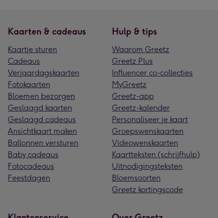
Kaarten & cadeaus
Hulp & tips
Kaartje sturen
Waarom Greetz
Cadeaus
Greetz Plus
Verjaardagskaarten
Influencer co-collecties
Fotokaarten
MyGreetz
Bloemen bezorgen
Greetz-app
Geslaagd kaarten
Greetz-kalender
Geslaagd cadeaus
Personaliseer je kaart
Ansichtkaart maken
Groepswenskaarten
Ballonnen versturen
Videowenskaarten
Baby cadeaus
Kaartteksten (schrijfhulp)
Fotocadeaus
Uitnodigingsteksten
Feestdagen
Bloemsoorten
Greetz kortingscode
Klantenservice
Over Greetz