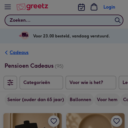
Bekijk meer
Login
Zoeken
Voor 23.00 besteld, vandaag verstuurd.
Cadeaus
Pensioen Cadeaus
(95)
Categorieën
Voor wie is het?
Le
Senior (ouder dan 65 jaar)
Ballonnen
Voor hem
Co
Coco & Sebas | Bonbons | 225 gram afbeelding 1
Coco & Sebas | Bonbons | 225 gram afbeelding 2
Zaden | Bloemen uit Holland afbeelding 1