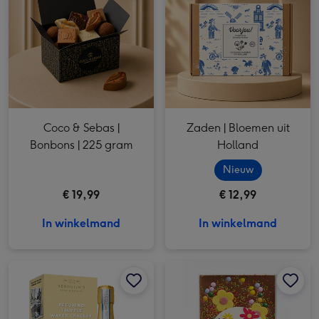
Coco & Sebas |
Zaden | Bloemen uit
Bonbons | 225 gram
Holland
Nieuw
€ 19,99
€ 12,99
In winkelmand
In winkelmand
Cadeaupakket | Prosecco moment afbeelding 1
Cadeaupakket | Prosecco moment afbeelding 2
Patisserie de Bijenkorf | Speciaal voor jou | 215g afbeelding 1