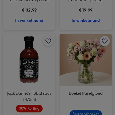
salsa
€ 32,99
€ 19,99
In winkelmand
In winkelmand
Jack Daniel's | BBQ saus | 473ml afbeelding 1
Jack Daniel's | BBQ saus | 473ml afbeelding 2
Boeket Parelgloed afbeelding 1
Jack Daniel's | BBQ saus
Boeket Parelgloed
| 473ml
30% Korting
Seizoensboeket