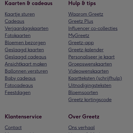
Kaarten & cadeaus
Hulp & tips
Kaartje sturen
Waarom Greetz
Cadeaus
Greetz Plus
Verjaardagskaarten
Influencer co-collecties
Fotokaarten
MyGreetz
Bloemen bezorgen
Greetz-app
Geslaagd kaarten
Greetz-kalender
Geslaagd cadeaus
Personaliseer je kaart
Ansichtkaart maken
Groepswenskaarten
Ballonnen versturen
Videowenskaarten
Baby cadeaus
Kaartteksten (schrijfhulp)
Fotocadeaus
Uitnodigingsteksten
Feestdagen
Bloemsoorten
Greetz kortingscode
Klantenservice
Over Greetz
Contact
Ons verhaal