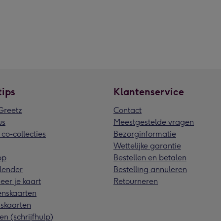
tips
Klantenservice
reetz
Contact
us
Meestgestelde vragen
 co-collecties
Bezorginformatie
Wettelijke garantie
pp
Bestellen en betalen
lender
Bestelling annuleren
eer je kaart
Retourneren
nskaarten
skaarten
en (schrijfhulp)