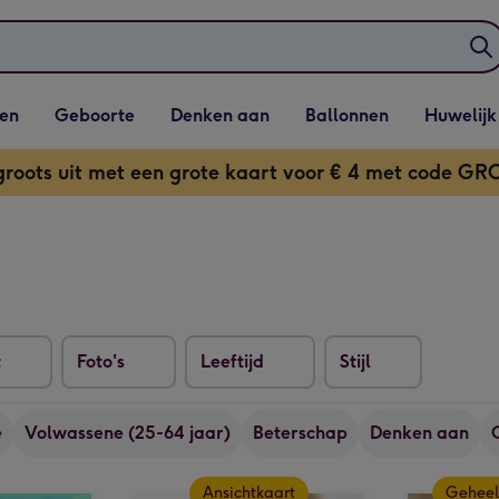
elijst
Vervolgkeuzelijst
Vervolgkeuzelijst
Vervolgkeuzelijst
Vervolgkeuzeli
en
Geboorte
Denken aan
Ballonnen
Huwelijk
penen
Geboorte openen
Denken aan openen
Ballonnen openen
Huwelijk open
groots uit met een grote kaart voor € 4 met code G
t
Foto's
Leeftijd
Stijl
e
Volwassene (25-64 jaar)
Beterschap
Denken aan
Ansichtkaart
Geheel