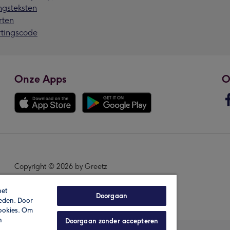
ngsteksten
rten
rtingscode
Onze Apps
O
Copyright © 2026 by Greetz
het
Doorgaan
ieden. Door
cookies. Om
n
Doorgaan zonder accepteren