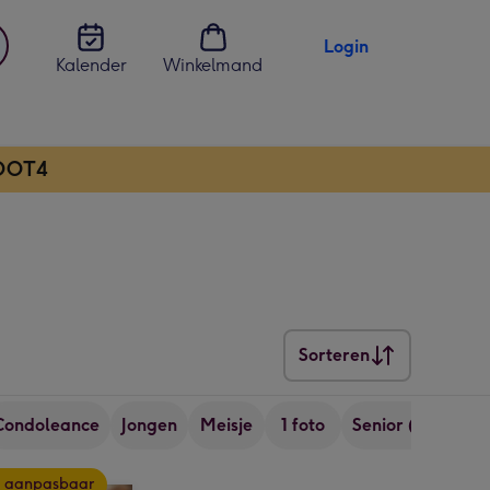
Login
Kalender
Winkelmand
jst
en
ROOT4
Sorteren
Sorteren
Condoleance
Jongen
Meisje
1 foto
Senior (ouder da
 aanpasbaar