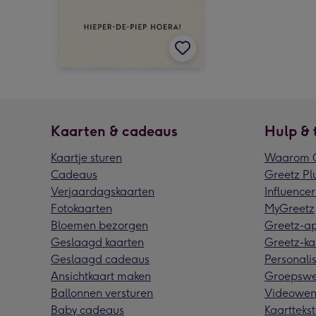
Kaarten & cadeaus
Hulp & 
Kaartje sturen
Waarom G
Cadeaus
Greetz Pl
Verjaardagskaarten
Influencer
Fotokaarten
MyGreetz
Bloemen bezorgen
Greetz-a
Geslaagd kaarten
Greetz-ka
Geslaagd cadeaus
Personalis
Ansichtkaart maken
Groepswe
Ballonnen versturen
Videowen
Baby cadeaus
Kaarttekst