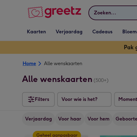
Bekijk meer
Zoeken
Vervolgkeuzelijst
Vervolgkeuzelijst
Vervolgkeuzelijst
Vervolgkeuz
Kaarten
Verjaardag
Cadeaus
Bloem
Kaarten openen
Verjaardag openen
Cadeaus openen
Bloemen o
Pak 
Home
Alle wenskaarten
Alle wenskaarten
(500+)
Filters
Voor wie is het?
Momen
Verjaardag
Voor haar
Voor hem
Geboort
Geheel aanpasbaar