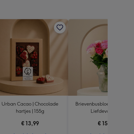
Urban Cacao | Chocolade
Brievenbusbloemen | Rozen
hartjes | 155g
Liefdevol Roze
€ 13,99
€ 15,99