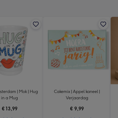
x
241
mm
sterdam | Mok | Hug
Cakemix | Appel kaneel |
in a Mug
Verjaardag
€ 13,99
€ 9,99