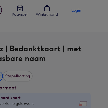
Login
Kalender
Winkelmand
jst
en
z | Bedanktkaart | met
asbare naam
t
Stapelkorting
formaat
daard kaart
daard
de kleine gelukwens