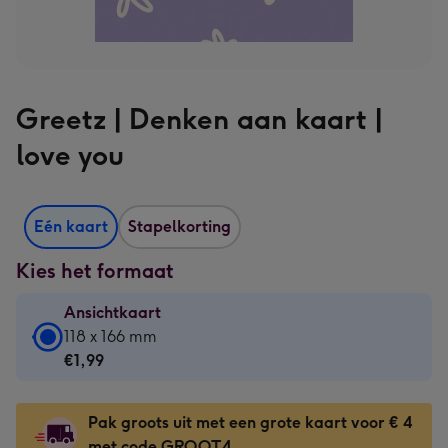
Greetz | Denken aan kaart |
love you
Eén kaart
Stapelkorting
Kies het formaat
Ansichtkaart
Ansichtkaart
118 x 166 mm
-
€1,99
€1,99
-
Pak groots uit met een grote kaart voor € 4
118
met code GROOT4