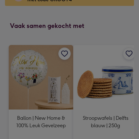
x
166
mm
-
Vaak samen gekocht met
Dimensions:
118
x
166
mm
Ballon | New Home &
Stroopwafels | Delfts
100% Leuk Gevelzeep
blauw | 250g