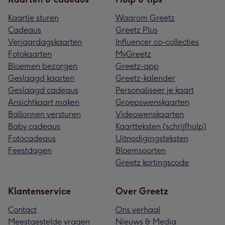
Kaartje sturen
Waarom Greetz
Cadeaus
Greetz Plus
Verjaardagskaarten
Influencer co-collecties
Fotokaarten
MyGreetz
Bloemen bezorgen
Greetz-app
Geslaagd kaarten
Greetz-kalender
Geslaagd cadeaus
Personaliseer je kaart
Ansichtkaart maken
Groepswenskaarten
Ballonnen versturen
Videowenskaarten
Baby cadeaus
Kaartteksten (schrijfhulp)
Fotocadeaus
Uitnodigingsteksten
Feestdagen
Bloemsoorten
Greetz kortingscode
Klantenservice
Over Greetz
Contact
Ons verhaal
Meestgestelde vragen
Nieuws & Media