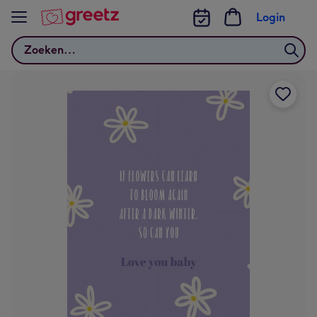
Bekijk meer
Login
Zoeken