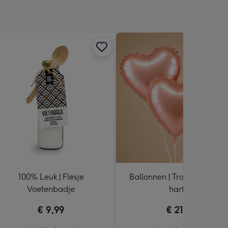
100% Leuk | Flesje
Ballonnen | Tros van 3 | Ro
Voetenbadje
harten
€ 9,99
€ 21,99