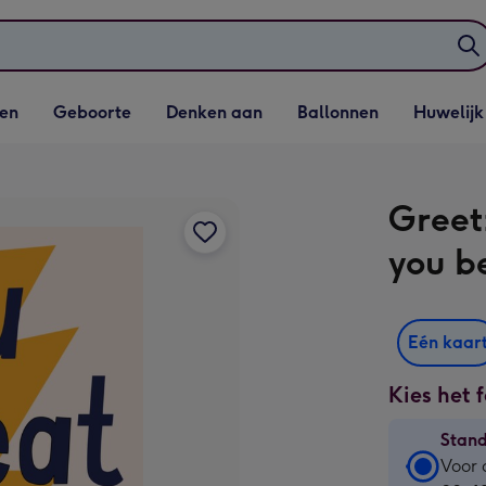
elijst
Vervolgkeuzelijst
Vervolgkeuzelijst
Vervolgkeuzelijst
Vervolgkeuzeli
en
Geboorte
Denken aan
Ballonnen
Huwelijk
penen
Geboorte openen
Denken aan openen
Ballonnen openen
Huwelijk open
Greet
you be
Eén kaar
Kies het 
Stan
Stan
Voor 