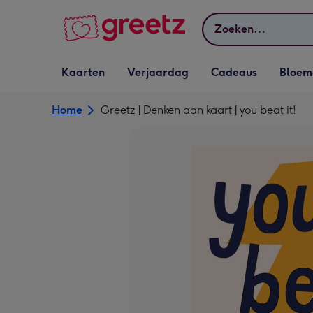
Bekijk meer
Zoeken
Vervolgkeuzelijst
Vervolgkeuzelijst
Vervolgkeuzelijst
Vervolgkeuz
Kaarten
Verjaardag
Cadeaus
Bloem
Kaarten openen
Verjaardag openen
Cadeaus openen
Bloemen o
Home
Greetz | Denken aan kaart | you beat it!