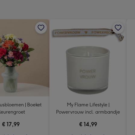
x
333
mm
usbloemen | Boeket
My Flame Lifestyle |
leurengroet
Powervrouw incl. armbandje
€ 17,99
€ 14,99