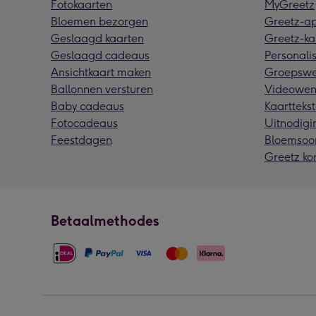
Fotokaarten
MyGreetz
Bloemen bezorgen
Greetz-a
Geslaagd kaarten
Greetz-ka
Geslaagd cadeaus
Personalis
Ansichtkaart maken
Groepswe
Ballonnen versturen
Videowen
Baby cadeaus
Kaarttekst
Fotocadeaus
Uitnodigi
Feestdagen
Bloemsoo
Greetz ko
Betaalmethodes