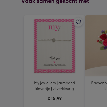
Vaak samen gekocht met
My Jewellery | armband
Brievenb
klavertje | zilverkleurig
K
€ 15,99