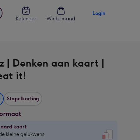
Login
Kalender
Winkelmand
jst
en
z | Denken aan kaart |
at it!
t
Stapelkorting
formaat
daard kaart
daard
de kleine gelukwens