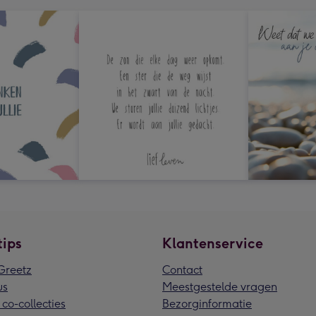
tips
Klantenservice
reetz
Contact
us
Meestgestelde vragen
 co-collecties
Bezorginformatie