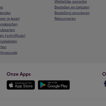
Wettelijke garantie
pp
Bestellen en betalen
lender
Bestelling annuleren
eer je kaart
Retourneren
nskaarten
skaarten
en (schrijfhulp)
ngsteksten
rten
rtingscode
Onze Apps
O