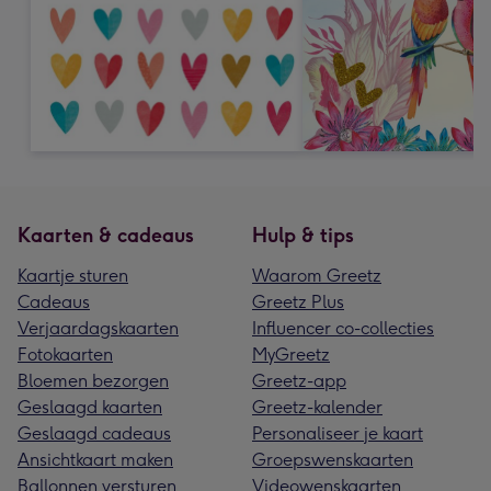
Kaarten & cadeaus
Hulp & tips
Kaartje sturen
Waarom Greetz
Cadeaus
Greetz Plus
Verjaardagskaarten
Influencer co-collecties
Fotokaarten
MyGreetz
Bloemen bezorgen
Greetz-app
Geslaagd kaarten
Greetz-kalender
Geslaagd cadeaus
Personaliseer je kaart
Ansichtkaart maken
Groepswenskaarten
Ballonnen versturen
Videowenskaarten