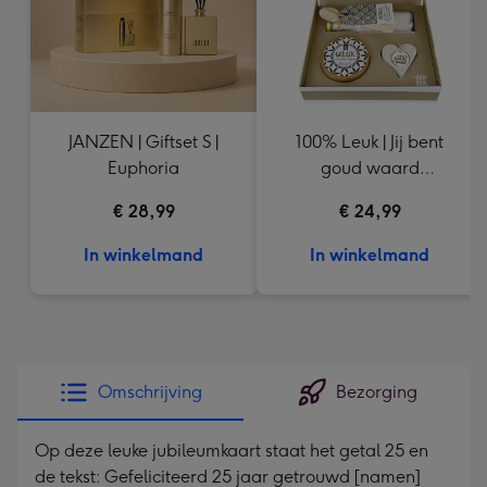
JANZEN | Giftset S |
100% Leuk | Jij bent
Euphoria
goud waard
cadeaupakket
€ 28,99
€ 24,99
In winkelmand
In winkelmand
Omschrijving
Bezorging
Op deze leuke jubileumkaart staat het getal 25 en
de tekst: Gefeliciteerd 25 jaar getrouwd [namen]