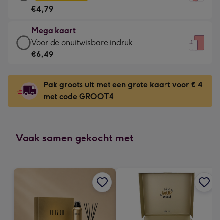
kaart
Voor
€4,79
-
de
€4,79
kleine
Mega kaart
-
gelukwens
Mega
Voor de onuitwisbare indruk
Meest
-
kaart
€6,49
gekozen
Dimensions:
-
-
120
€6,49
Dimensions:
Pak groots uit met een grote kaart voor € 4
x
-
167
met code GROOT4
160
Voor
x
mm
de
231
onuitwisbare
mm
indruk
Vaak samen gekocht met
-
Dimensions:
241
x
333
mm