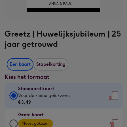
Greetz | Huwelijksjubileum | 25
jaar getrouwd
Eén kaart
Stapelkorting
Kies het formaat
Standaard kaart
Standaard
Voor de kleine gelukwens
kaart
€3,49
-
Grote kaart
€3,49
Grote
-
Meest gekozen