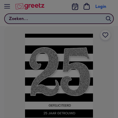
Bekijk meer
Login
Zoeken