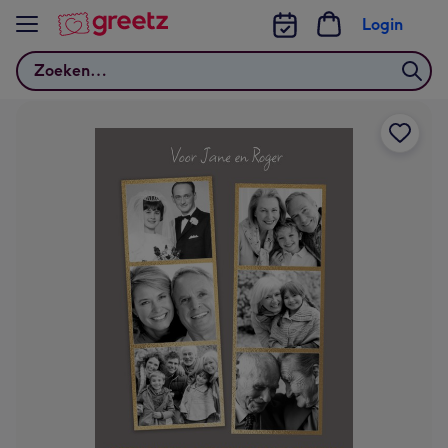
Bekijk meer
Login
Zoeken