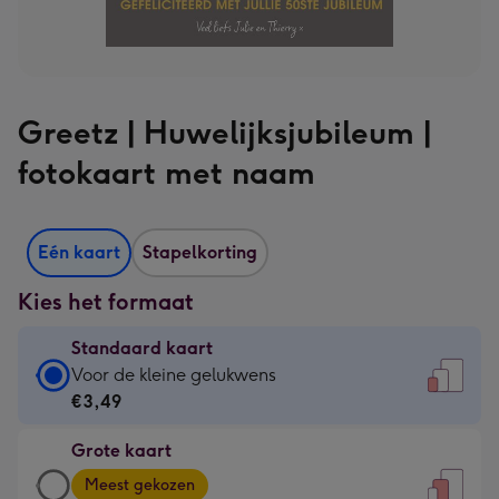
Greetz | Huwelijksjubileum |
fotokaart met naam
Eén kaart
Stapelkorting
Kies het formaat
Standaard kaart
Standaard
Voor de kleine gelukwens
kaart
€3,49
-
Grote kaart
€3,49
Grote
-
Meest gekozen