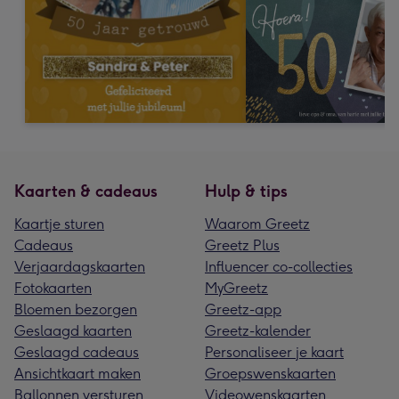
Kaarten & cadeaus
Hulp & tips
Kaartje sturen
Waarom Greetz
Cadeaus
Greetz Plus
Verjaardagskaarten
Influencer co-collecties
Fotokaarten
MyGreetz
Bloemen bezorgen
Greetz-app
Geslaagd kaarten
Greetz-kalender
Geslaagd cadeaus
Personaliseer je kaart
Ansichtkaart maken
Groepswenskaarten
Ballonnen versturen
Videowenskaarten