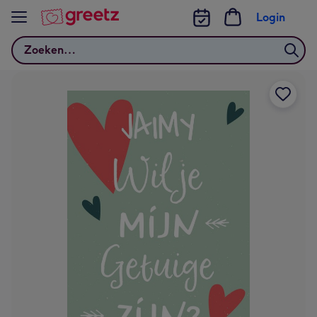
Bekijk meer
Login
Zoeken