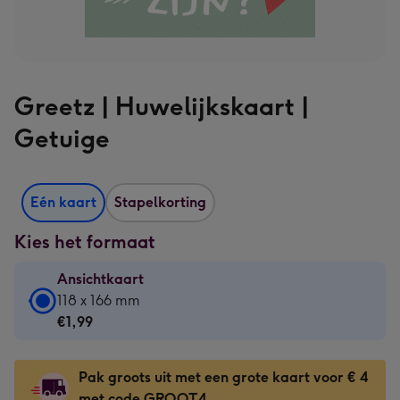
Greetz | Huwelijkskaart |
Getuige
Eén kaart
Stapelkorting
Kies het formaat
Ansichtkaart
Ansichtkaart
118 x 166 mm
-
€1,99
€1,99
-
Pak groots uit met een grote kaart voor € 4
118
met code GROOT4