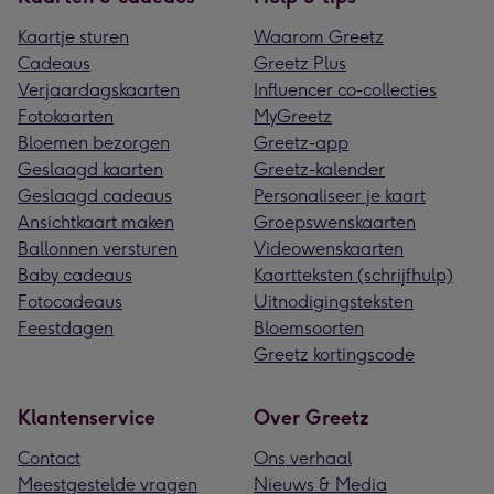
Kaartje sturen
Waarom Greetz
Cadeaus
Greetz Plus
Verjaardagskaarten
Influencer co-collecties
Fotokaarten
MyGreetz
Bloemen bezorgen
Greetz-app
Geslaagd kaarten
Greetz-kalender
Geslaagd cadeaus
Personaliseer je kaart
Ansichtkaart maken
Groepswenskaarten
Ballonnen versturen
Videowenskaarten
Baby cadeaus
Kaartteksten (schrijfhulp)
Fotocadeaus
Uitnodigingsteksten
Feestdagen
Bloemsoorten
Greetz kortingscode
Klantenservice
Over Greetz
Contact
Ons verhaal
Meestgestelde vragen
Nieuws & Media