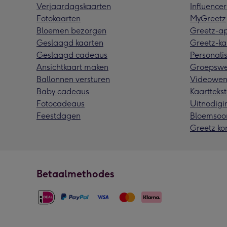
Verjaardagskaarten
Influencer
Fotokaarten
MyGreetz
Bloemen bezorgen
Greetz-a
Geslaagd kaarten
Greetz-ka
Geslaagd cadeaus
Personalis
Ansichtkaart maken
Groepswe
Ballonnen versturen
Videowen
Baby cadeaus
Kaarttekst
Fotocadeaus
Uitnodigi
Feestdagen
Bloemsoo
Greetz ko
Betaalmethodes