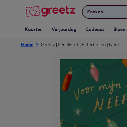
Bekijk meer
Zoeken
Vervolgkeuzelijst
Vervolgkeuzelijst
Vervolgkeuzelijst
Vervolgkeuz
Kaarten
Verjaardag
Cadeaus
Bloem
Kaarten openen
Verjaardag openen
Cadeaus openen
Bloemen o
Home
Greetz | Kerstkaart | Bitterballen | Neef