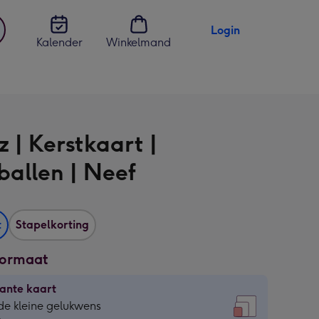
Login
Kalender
Winkelmand
jst
en
 | Kerstkaart |
ballen | Neef
t
Stapelkorting
formaat
ante kaart
ante
de kleine gelukwens