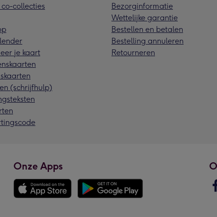
 co-collecties
Bezorginformatie
Wettelijke garantie
pp
Bestellen en betalen
lender
Bestelling annuleren
eer je kaart
Retourneren
nskaarten
skaarten
en (schrijfhulp)
ngsteksten
rten
rtingscode
Onze Apps
O