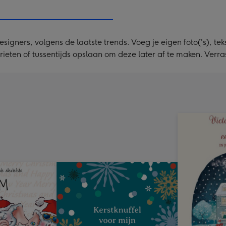
240
x
240
ners, volgens de laatste trends. Voeg je eigen foto('s), tekst
mm
rieten of tussentijds opslaan om deze later af te maken. Verra