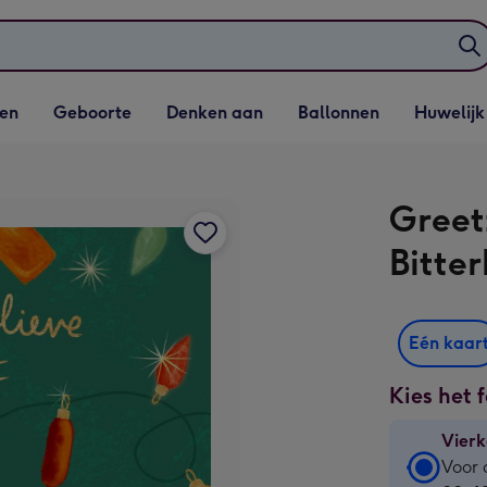
elijst
Vervolgkeuzelijst
Vervolgkeuzelijst
Vervolgkeuzelijst
Vervolgkeuzeli
en
Geboorte
Denken aan
Ballonnen
Huwelijk
penen
Geboorte openen
Denken aan openen
Ballonnen openen
Huwelijk open
Greetz
Bitter
Eén kaar
Kies het 
Vierk
Vierk
Voor 