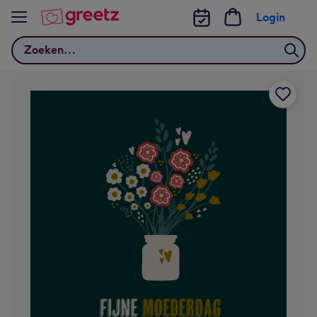
Bekijk meer
Login
Zoeken