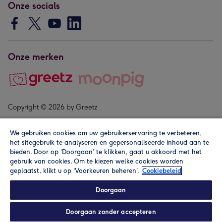
Onze socials
Onze merken
Copyright © 2026 by Greetz
We gebruiken cookies om uw gebruikerservaring te verbeteren,
het sitegebruik te analyseren en gepersonaliseerde inhoud aan te
bieden. Door op ‘Doorgaan’ te klikken, gaat u akkoord met het
gebruik van cookies. Om te kiezen welke cookies worden
geplaatst, klikt u op 'Voorkeuren beheren'.
Cookiebeleid
Alle prijzen zijn inclusief btw en andere heffingen. Lees de
algemene voorwaarden
.
Doorgaan
Doorgaan zonder accepteren