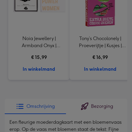
Noia Jewellery |
Tony’s Chocolonely |
Armband Onyx |
Proeverijtje | Kusjes |
Goudkleurig
288g
€ 15,99
€ 16,99
In winkelmand
In winkelmand
Omschrijving
Bezorging
Een fleurige moederdagkaart met een bloemenvaas
erop. Op de vaas met bloemen staat de tekst: Fijne