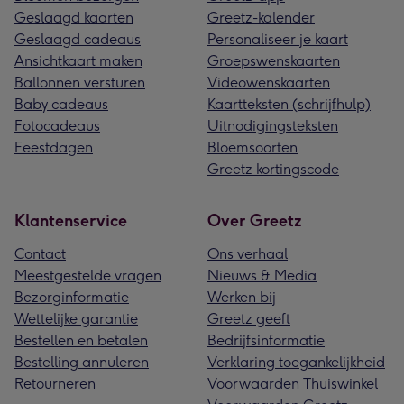
Geslaagd kaarten
Greetz-kalender
Geslaagd cadeaus
Personaliseer je kaart
Ansichtkaart maken
Groepswenskaarten
Ballonnen versturen
Videowenskaarten
Baby cadeaus
Kaartteksten (schrijfhulp)
Fotocadeaus
Uitnodigingsteksten
Feestdagen
Bloemsoorten
Greetz kortingscode
Klantenservice
Over Greetz
Contact
Ons verhaal
Meestgestelde vragen
Nieuws & Media
Bezorginformatie
Werken bij
Wettelijke garantie
Greetz geeft
Bestellen en betalen
Bedrijfsinformatie
Bestelling annuleren
Verklaring toegankelijkheid
Retourneren
Voorwaarden Thuiswinkel