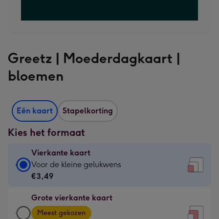
Greetz | Moederdagkaart |
bloemen
Eén kaart
Stapelkorting
Kies het formaat
Vierkante kaart
Vierkante
Voor de kleine gelukwens
kaart
€3,49
-
Grote vierkante kaart
€3,49
Grote
-
Meest gekozen