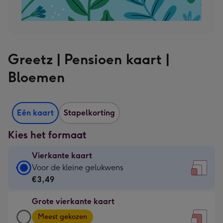
Greetz | Pensioen kaart |
Bloemen
Eén kaart
Stapelkorting
Kies het formaat
Vierkante kaart
Vierkante
Voor de kleine gelukwens
kaart
€3,49
-
Grote vierkante kaart
€3,49
Grote
-
Meest gekozen