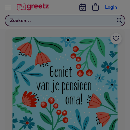
Bekijk meer
Login
Zoeken