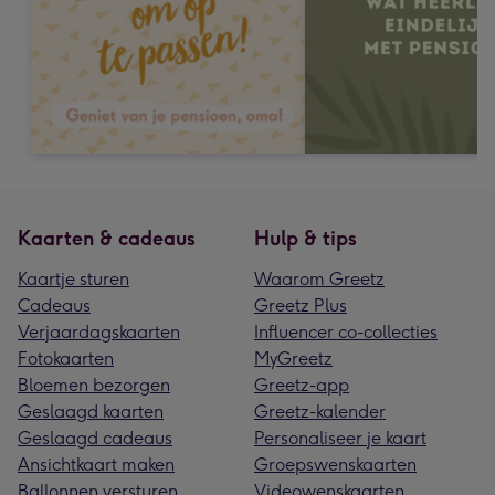
Kaarten & cadeaus
Hulp & tips
Kaartje sturen
Waarom Greetz
Cadeaus
Greetz Plus
Verjaardagskaarten
Influencer co-collecties
Fotokaarten
MyGreetz
Bloemen bezorgen
Greetz-app
Geslaagd kaarten
Greetz-kalender
Geslaagd cadeaus
Personaliseer je kaart
Ansichtkaart maken
Groepswenskaarten
Ballonnen versturen
Videowenskaarten