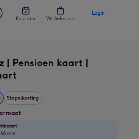
Login
Kalender
Winkelmand
jst
en
z | Pensioen kaart |
aart
t
Stapelkorting
formaat
htkaart
htkaart
 166 mm