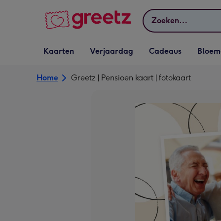
Bekijk meer
Zoeken
Vervolgkeuzelijst
Vervolgkeuzelijst
Vervolgkeuzelijst
Vervolgkeuz
Kaarten
Verjaardag
Cadeaus
Bloem
Kaarten openen
Verjaardag openen
Cadeaus openen
Bloemen o
Home
Greetz | Pensioen kaart | fotokaart