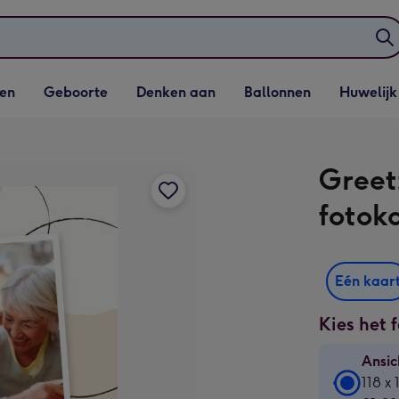
elijst
Vervolgkeuzelijst
Vervolgkeuzelijst
Vervolgkeuzelijst
Vervolgkeuzeli
en
Geboorte
Denken aan
Ballonnen
Huwelijk
penen
Geboorte openen
Denken aan openen
Ballonnen openen
Huwelijk open
Greet
fotok
Eén kaar
Kies het 
Ansic
Ansic
118 x