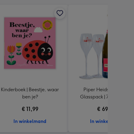
Kinderboek | Beestje, waar
Piper Heidsieck | Brut
ben je?
Glasspack | 750ml met 2
glazen
€ 11,99
€ 69,99
In winkelmand
In winkelmand