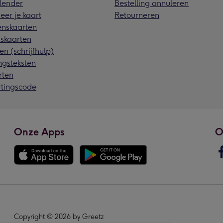
lender
Bestelling annuleren
eer je kaart
Retourneren
nskaarten
skaarten
en (schrijfhulp)
ngsteksten
rten
rtingscode
Onze Apps
O
Copyright © 2026 by Greetz