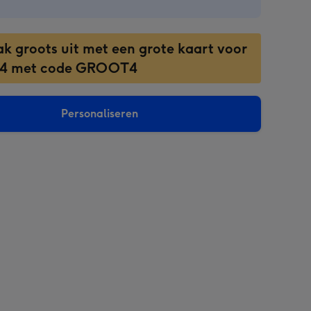
ak groots uit met een grote kaart voor
 4 met code GROOT4
Personaliseren
sions: