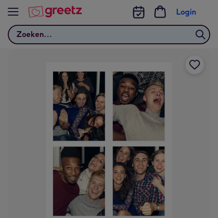
Bekijk meer
Login
Zoeken