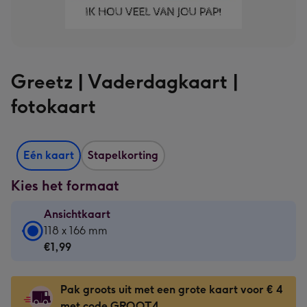
Greetz | Vaderdagkaart |
fotokaart
Eén kaart
Stapelkorting
Kies het formaat
Ansichtkaart
Ansichtkaart
118 x 166 mm
-
€1,99
€1,99
-
Pak groots uit met een grote kaart voor € 4
118
met code GROOT4