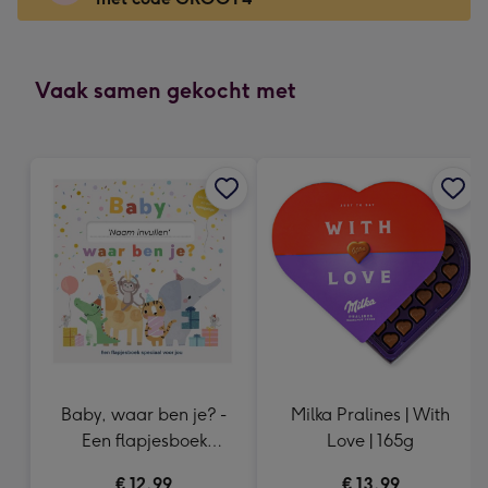
x
166
mm
-
Vaak samen gekocht met
Dimensions:
118
x
166
mm
Baby, waar ben je? -
Milka Pralines | With
Een flapjesboek
Love | 165g
speciaal voor jou
€ 12,99
€ 13,99