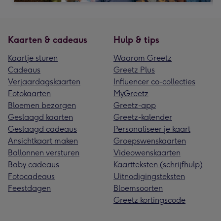
Kaarten & cadeaus
Hulp & tips
Kaartje sturen
Waarom Greetz
Cadeaus
Greetz Plus
Verjaardagskaarten
Influencer co-collecties
Fotokaarten
MyGreetz
Bloemen bezorgen
Greetz-app
Geslaagd kaarten
Greetz-kalender
Geslaagd cadeaus
Personaliseer je kaart
Ansichtkaart maken
Groepswenskaarten
Ballonnen versturen
Videowenskaarten
Baby cadeaus
Kaartteksten (schrijfhulp)
Fotocadeaus
Uitnodigingsteksten
Feestdagen
Bloemsoorten
Greetz kortingscode