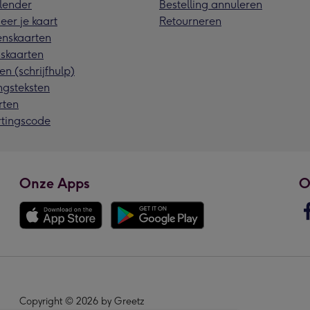
lender
Bestelling annuleren
eer je kaart
Retourneren
nskaarten
skaarten
en (schrijfhulp)
ngsteksten
rten
rtingscode
Onze Apps
O
Copyright © 2026 by Greetz