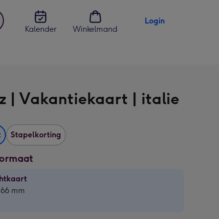
Login
Kalender
Winkelmand
jst
en
 | Vakantiekaart | italie
t
Stapelkorting
formaat
htkaart
htkaart
 166 mm