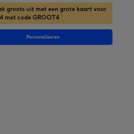
ak groots uit met een grote kaart voor
 4 met code GROOT4
Personaliseren
sions: