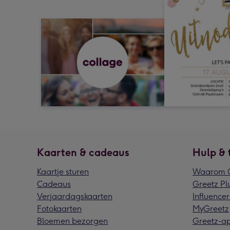
Kaarten & cadeaus
Hulp & 
Kaartje sturen
Waarom G
Cadeaus
Greetz Pl
Verjaardagskaarten
Influencer
Fotokaarten
MyGreetz
Bloemen bezorgen
Greetz-a