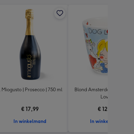
l Miogusto | Prosecco | 750 ml
Blond Amsterdam | Mok | D
Lover
€ 17,99
€ 12,99
In winkelmand
In winkelmand