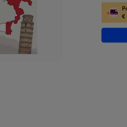
-
P
118
€
x
166
mm
-
Dimen
118
x
166
mm