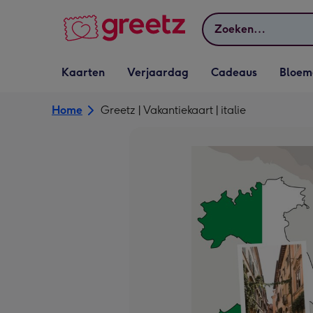
Bekijk meer
Zoeken
Vervolgkeuzelijst
Vervolgkeuzelijst
Vervolgkeuzelijst
Vervolgkeuz
Kaarten
Verjaardag
Cadeaus
Bloem
Kaarten openen
Verjaardag openen
Cadeaus openen
Bloemen o
Home
Greetz | Vakantiekaart | italie