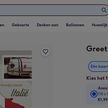
elijst
Vervolgkeuzelijst
Vervolgkeuzelijst
Vervolgkeuzelijst
Vervolgkeuzeli
en
Geboorte
Denken aan
Ballonnen
Huwelijk
penen
Geboorte openen
Denken aan openen
Ballonnen openen
Huwelijk open
Greetz
Eén kaar
Kies het 
Ansic
Ansic
118 x
-
€1,99
€1,99