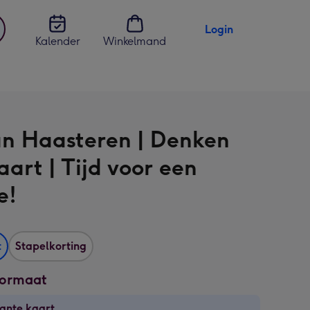
Login
Kalender
Winkelmand
jst
en
an Haasteren | Denken
aart | Tijd voor een
e!
t
Stapelkorting
formaat
ante kaart