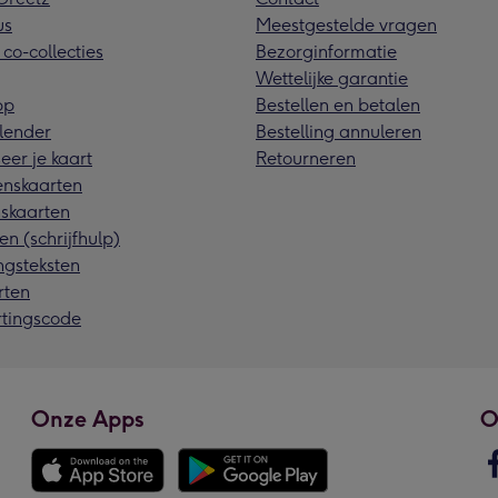
us
Meestgestelde vragen
 co-collecties
Bezorginformatie
Wettelijke garantie
pp
Bestellen en betalen
lender
Bestelling annuleren
eer je kaart
Retourneren
nskaarten
skaarten
en (schrijfhulp)
ngsteksten
rten
rtingscode
Onze Apps
O