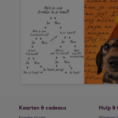
Kaarten & cadeaus
Hulp & 
Kaartje sturen
Waarom G