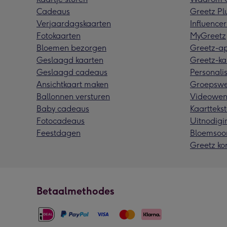
Cadeaus
Greetz Pl
Verjaardagskaarten
Influencer
Fotokaarten
MyGreetz
Bloemen bezorgen
Greetz-a
Geslaagd kaarten
Greetz-ka
Geslaagd cadeaus
Personalis
Ansichtkaart maken
Groepswe
Ballonnen versturen
Videowen
Baby cadeaus
Kaarttekst
Fotocadeaus
Uitnodigi
Feestdagen
Bloemsoo
Greetz ko
Betaalmethodes