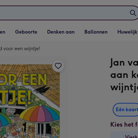
elijst
Vervolgkeuzelijst
Vervolgkeuzelijst
Vervolgkeuzelijst
Vervolgkeuzeli
en
Geboorte
Denken aan
Ballonnen
Huwelijk
penen
Geboorte openen
Denken aan openen
Ballonnen openen
Huwelijk open
d voor een wijntje!
Jan v
aan k
wijntj
Eén kaar
Kies het 
Vierk