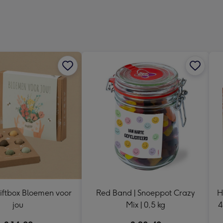
-
Dimen
240
x
240
mm
iftbox Bloemen voor
Red Band | Snoeppot Crazy
H
jou
Mix | 0,5 kg
4