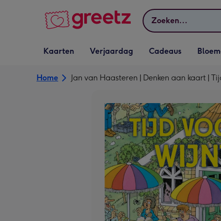
Bekijk meer
Zoeken
Vervolgkeuzelijst
Vervolgkeuzelijst
Vervolgkeuzelijst
Vervolgkeuz
Kaarten
Verjaardag
Cadeaus
Bloem
Kaarten openen
Verjaardag openen
Cadeaus openen
Bloemen o
Home
Jan van Haasteren | Denken aan kaart | Tij