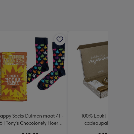
sions:
appy Socks Duimen maat 41 -
100% Leuk | Brievenbus
6 | Tony's Chocolonely Hoera,
cadeaupakket | Fijne
Hoera, Hoera! 185g
verjaardag