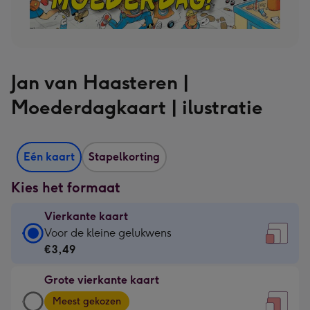
Jan van Haasteren |
Moederdagkaart | ilustratie
Eén kaart
Stapelkorting
Kies het formaat
Vierkante kaart
Vierkante
Voor de kleine gelukwens
kaart
€3,49
-
Grote vierkante kaart
€3,49
Grote
-
Meest gekozen