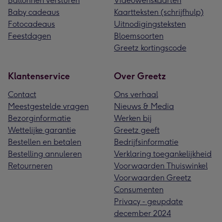
Ballonnen versturen
Videowenskaarten
Baby cadeaus
Kaartteksten (schrijfhulp)
Fotocadeaus
Uitnodigingsteksten
Feestdagen
Bloemsoorten
Greetz kortingscode
Klantenservice
Over Greetz
Contact
Ons verhaal
Meestgestelde vragen
Nieuws & Media
Bezorginformatie
Werken bij
Wettelijke garantie
Greetz geeft
Bestellen en betalen
Bedrijfsinformatie
Bestelling annuleren
Verklaring toegankelijkheid
Retourneren
Voorwaarden Thuiswinkel
Voorwaarden Greetz
Consumenten
Privacy - geupdate
december 2024