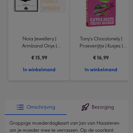
Noia Jewellery |
Tony’s Chocolonely |
Armband Onyx |
Proeverijtje | Kusjes |
Goudkleurig
288g
€ 15,99
€ 16,99
In winkelmand
In winkelmand
Omschrijving
Bezorging
Grappige moederdagkaart van Jan van Haasteren
om je moeder mee te verrassen. Op de voorkant