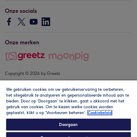
Onze socials
Onze merken
Copyright © 2026 by Greetz
We gebruiken cookies om uw gebruikerservaring te verbeteren,
het sitegebruik te analyseren en gepersonaliseerde inhoud aan te
bieden. Door op ‘Doorgaan’ te klikken, gaat u akkoord met het
gebruik van cookies. Om te kiezen welke cookies worden
geplaatst, klikt u op 'Voorkeuren beheren'.
Cookiebeleid
Alle prijzen zijn inclusief btw en andere heffingen. Lees de
algemene voorwaarden
.
Doorgaan