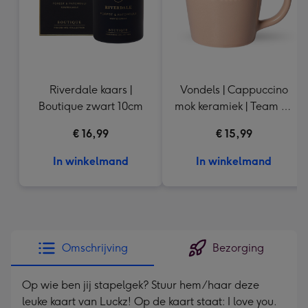
Riverdale kaars |
Vondels | Cappuccino
Boutique zwart 10cm
mok keramiek | Team no
sleep 250ml
€ 16,99
€ 15,99
In winkelmand
In winkelmand
Omschrijving
Bezorging
Op wie ben jij stapelgek? Stuur hem/haar deze
leuke kaart van Luckz! Op de kaart staat: I love you.