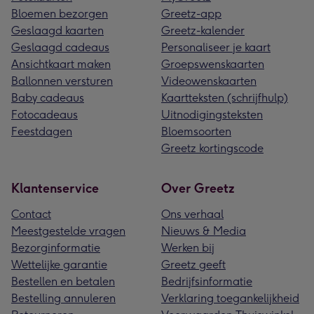
Bloemen bezorgen
Greetz-app
Geslaagd kaarten
Greetz-kalender
Geslaagd cadeaus
Personaliseer je kaart
Ansichtkaart maken
Groepswenskaarten
Ballonnen versturen
Videowenskaarten
Baby cadeaus
Kaartteksten (schrijfhulp)
Fotocadeaus
Uitnodigingsteksten
Feestdagen
Bloemsoorten
Greetz kortingscode
Klantenservice
Over Greetz
Contact
Ons verhaal
Meestgestelde vragen
Nieuws & Media
Bezorginformatie
Werken bij
Wettelijke garantie
Greetz geeft
Bestellen en betalen
Bedrijfsinformatie
Bestelling annuleren
Verklaring toegankelijkheid