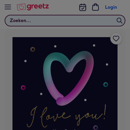
Bekijk meer
Login
Zoeken