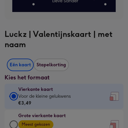
Luckz | Valentijnskaart | met
naam
Eén kaart
Stapelkorting
Kies het formaat
Vierkante kaart
Vierkante
Voor de kleine gelukwens
kaart
€3,49
-
Grote vierkante kaart
€3,49
Grote
-
Meest gekozen