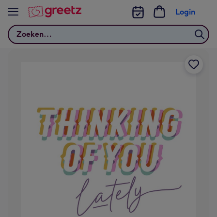
Bekijk meer
Login
Zoeken