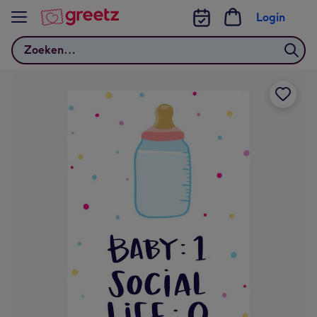
Bekijk meer
Login
Zoeken