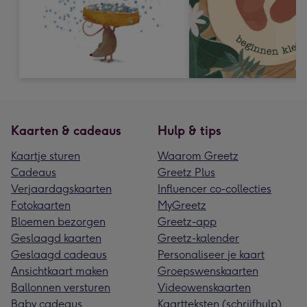
Kaarten & cadeaus
Hulp & tips
Kaartje sturen
Waarom Greetz
Cadeaus
Greetz Plus
Verjaardagskaarten
Influencer co-collecties
Fotokaarten
MyGreetz
Bloemen bezorgen
Greetz-app
Geslaagd kaarten
Greetz-kalender
Geslaagd cadeaus
Personaliseer je kaart
Ansichtkaart maken
Groepswenskaarten
Ballonnen versturen
Videowenskaarten
Baby cadeaus
Kaartteksten (schrijfhulp)