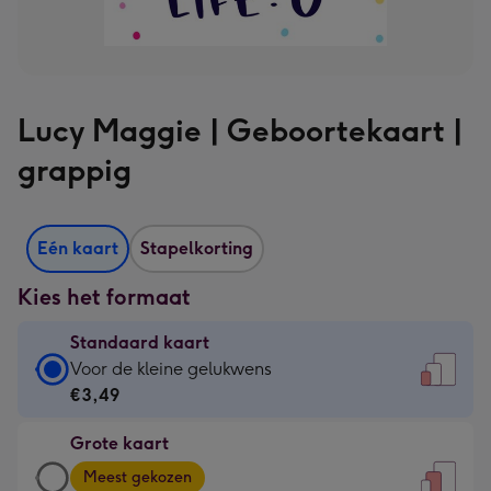
Lucy Maggie | Geboortekaart |
grappig
Eén kaart
Stapelkorting
Kies het formaat
Standaard kaart
Standaard
Voor de kleine gelukwens
kaart
€3,49
-
Grote kaart
€3,49
Grote
-
Meest gekozen