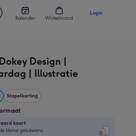
Login
Kalender
Winkelmand
jst
en
Dokey Design |
rdag | Illustratie
t
Stapelkorting
formaat
daard kaart
daard
de kleine gelukwens