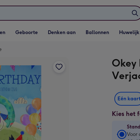
elijst
Vervolgkeuzelijst
Vervolgkeuzelijst
Vervolgkeuzelijst
Vervolgkeuzeli
en
Geboorte
Denken aan
Ballonnen
Huwelijk
penen
Geboorte openen
Denken aan openen
Ballonnen openen
Huwelijk open
e
Okey 
Verjaa
Eén kaar
Kies het 
Stan
Stan
Voor 