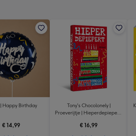
x
333
mm
 | Happy Birthday
Tony's Chocolonely |
K
Proeverijtje | Hieperdepiepert |
288g
€ 14,99
€ 16,99