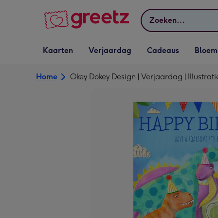
Bekijk meer
Zoeken
Vervolgkeuzelijst
Vervolgkeuzelijst
Vervolgkeuzelijst
Vervolgkeuz
Kaarten
Verjaardag
Cadeaus
Bloem
Kaarten openen
Verjaardag openen
Cadeaus openen
Bloemen o
Home
Okey Dokey Design | Verjaardag | Illustrati