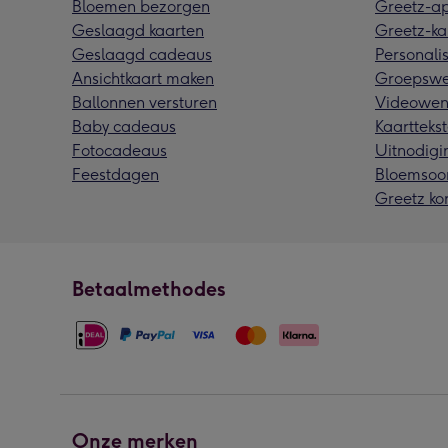
Bloemen bezorgen
Greetz-a
Geslaagd kaarten
Greetz-ka
Geslaagd cadeaus
Personalis
Ansichtkaart maken
Groepswe
Ballonnen versturen
Videowen
Baby cadeaus
Kaarttekst
Fotocadeaus
Uitnodigi
Feestdagen
Bloemsoo
Greetz ko
Betaalmethodes
Onze merken