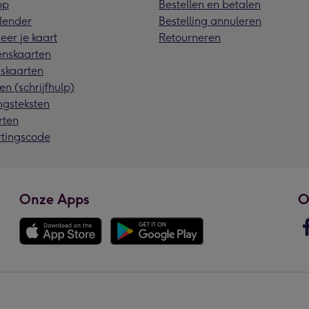
pp
Bestellen en betalen
lender
Bestelling annuleren
eer je kaart
Retourneren
nskaarten
skaarten
en (schrijfhulp)
ngsteksten
rten
rtingscode
Onze Apps
O