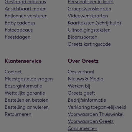
Geslaagd cadeaus
Personaliseer je kaart
Ansichtkaart maken
Groepswenskaarten
Ballonnen versturen
Videowenskaarten
Baby cadeaus
Kaartteksten (schrijfhulp)
Fotocadeaus
Uitnodigingsteksten
Feestdagen
Bloemsoorten
Greetz kortingscode
Klantenservice
Over Greetz
Contact
Ons verhaal
Meestgestelde vragen
Nieuws & Media
Bezorginformatie
Werken bij
Wettelijke garantie
Greetz geeft
Bestellen en betalen
Bedrijfsinformatie
Bestelling annuleren
Verklaring toegankelijkheid
Retourneren
Voorwaarden Thuiswinkel
Voorwaarden Greetz
Consumenten