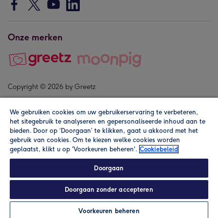
Onze merken
Copyright © 2026 by Greetz
We gebruiken cookies om uw gebruikerservaring te verbeteren,
het sitegebruik te analyseren en gepersonaliseerde inhoud aan te
bieden. Door op ‘Doorgaan’ te klikken, gaat u akkoord met het
gebruik van cookies. Om te kiezen welke cookies worden
geplaatst, klikt u op 'Voorkeuren beheren'.
Cookiebeleid
Alle prijzen zijn inclusief btw en andere heffingen. Lees de
algemene voorwaarden
.
Doorgaan
Doorgaan zonder accepteren
Personaliseren
Voorkeuren beheren