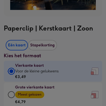
Paperclip | Kerstkaart | Zoon
Eén kaart
Stapelkorting
Kies het formaat
Vierkante kaart
Vierkante
Voor de kleine gelukwens
kaart
€3,49
-
Grote vierkante kaart
€3,49
Grote
-
Meest gekozen
vierkante
Voor
€4,79
kaart
de