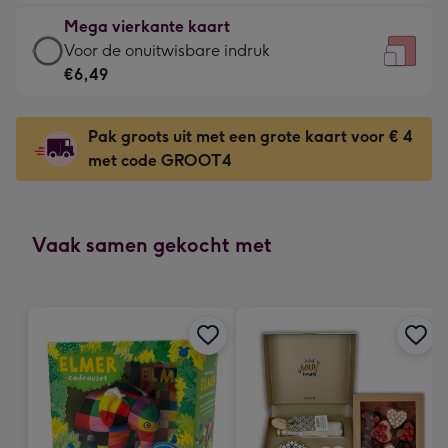
-
kleine
Mega vierkante kaart
€4,79
gelukwens
Mega
Voor de onuitwisbare indruk
-
-
vierkante
€6,49
Meest
Dimensions:
kaart
gekozen
130
-
-
Pak groots uit met een grote kaart voor € 4
x
€6,49
Dimensions:
met code GROOT4
130
-
167
mm
Voor
x
de
167
onuitwisbare
Vaak samen gekocht met
mm
indruk
-
Dimensions:
240
x
240
mm