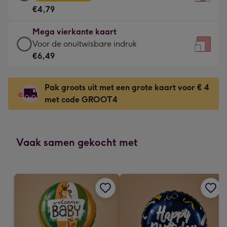
vierkante
Voor
€4,79
kaart
de
-
kleine
Mega vierkante kaart
€4,79
gelukwens
Mega
Voor de onuitwisbare indruk
-
-
vierkante
€6,49
Meest
Dimensions:
kaart
gekozen
130
-
-
Pak groots uit met een grote kaart voor € 4
x
€6,49
Dimensions:
met code GROOT4
130
-
167
mm
Voor
x
de
167
onuitwisbare
Vaak samen gekocht met
mm
indruk
-
Dimensions:
240
x
240
mm