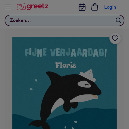
Bekijk meer
Login
Zoeken