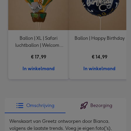
Ballon | XL | Safari
Ballon | Happy Birthday
luchtballon | Welcome
Baby
€ 17,99
€ 14,99
In winkelmand
In winkelmand
Omschrijving
Bezorging
Wenskaart van Greetz ontworpen door Bianca,
volgens de laatste trends. Voeg je eigen foto('s),