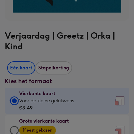
Verjaardag | Greetz | Orka |
Kind
Eén kaart
Stapelkorting
Kies het formaat
Vierkante kaart
Vierkante
Voor de kleine gelukwens
kaart
€3,49
-
Grote vierkante kaart
€3,49
Grote
-
Meest gekozen