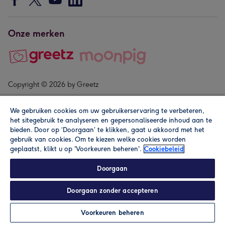
Onze merken
Copyright © 2026 by Greetz
We gebruiken cookies om uw gebruikerservaring te verbeteren,
het sitegebruik te analyseren en gepersonaliseerde inhoud aan te
bieden. Door op ‘Doorgaan’ te klikken, gaat u akkoord met het
gebruik van cookies. Om te kiezen welke cookies worden
geplaatst, klikt u op 'Voorkeuren beheren'.
Cookiebeleid
Alle prijzen zijn inclusief btw en andere heffingen. Lees de
algemene voorwaarden
.
Doorgaan
Doorgaan zonder accepteren
Personaliseren
Voorkeuren beheren