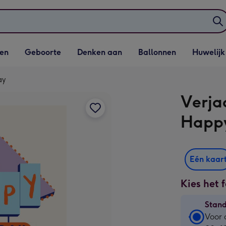
elijst
Vervolgkeuzelijst
Vervolgkeuzelijst
Vervolgkeuzelijst
Vervolgkeuzeli
en
Geboorte
Denken aan
Ballonnen
Huwelijk
penen
Geboorte openen
Denken aan openen
Ballonnen openen
Huwelijk open
ay
Verja
Happy
Eén kaar
Kies het 
Stan
Stan
Voor 