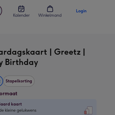
Login
Kalender
Winkelmand
jst
en
ardagskaart | Greetz |
 Birthday
t
Stapelkorting
formaat
daard kaart
daard
de kleine gelukwens