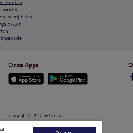
nskaarten
skaarten
en (schrijfhulp)
ngsteksten
rten
rtingscode
Onze Apps
O
Copyright © 2026 by Greetz
het
Doorgaan