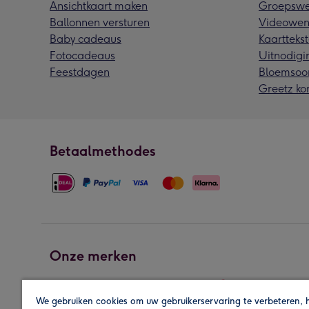
Ansichtkaart maken
Groepswe
Ballonnen versturen
Videowen
Baby cadeaus
Kaarttekst
Fotocadeaus
Uitnodigi
Feestdagen
Bloemsoo
Greetz ko
Betaalmethodes
Onze merken
We gebruiken cookies om uw gebruikerservaring te verbeteren, 