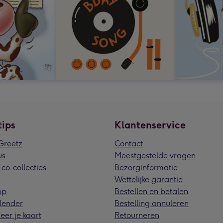
tips
Klantenservice
reetz
Contact
us
Meestgestelde vragen
 co-collecties
Bezorginformatie
Wettelijke garantie
pp
Bestellen en betalen
lender
Bestelling annuleren
eer je kaart
Retourneren