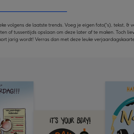
x
333
mm
volgens de laatste trends. Voeg je eigen foto('s), tekst, & ve
ten of tussentijds opslaan om deze later af te maken. Toch li
nkort jarig wordt! Verras dan met deze leuke verjaardagskaar