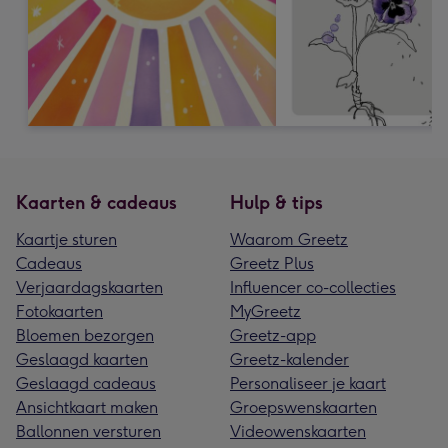
Kaarten & cadeaus
Hulp & tips
Kaartje sturen
Waarom Greetz
Cadeaus
Greetz Plus
Verjaardagskaarten
Influencer co-collecties
Fotokaarten
MyGreetz
Bloemen bezorgen
Greetz-app
Geslaagd kaarten
Greetz-kalender
Geslaagd cadeaus
Personaliseer je kaart
Ansichtkaart maken
Groepswenskaarten
Ballonnen versturen
Videowenskaarten