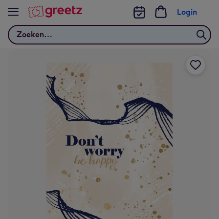
Bekijk meer
Login
Zoeken