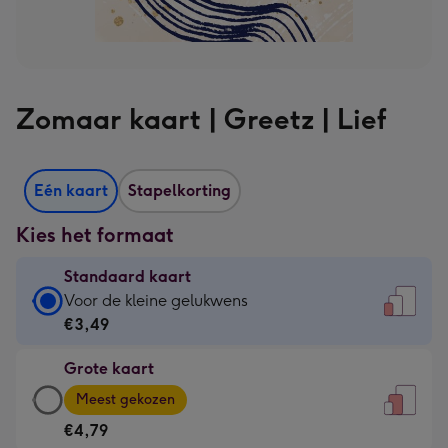
Zomaar kaart | Greetz | Lief
Eén kaart
Stapelkorting
Kies het formaat
Standaard kaart
Standaard
Voor de kleine gelukwens
kaart
€3,49
-
Grote kaart
€3,49
Grote
-
Meest gekozen
kaart
Voor
€4,79
-
de