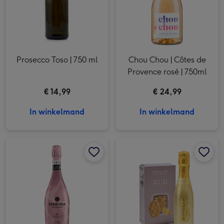
Prosecco Toso | 750 ml
Chou Chou | Côtes de
Provence rosé | 750ml
€ 14,99
€ 24,99
In winkelmand
In winkelmand
Marina | Espumante Rosé | Monastrell afbeelding 1
Marina | Espumante Rosé | Monastrell afbeelding 2
Bottega - Prosecco Gold 20cl | Boterwafels 75g afbeelding 1