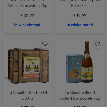
750ml | Kaaswafels 75g
Pale | 75cl
€ 22,99
€ 15,99
In winkelmand
In winkelmand
La Chouffe | Bierbox | 4 x 33 cl afbeelding 1
La Chouffe | Bierbox | 4 x 33 cl afbeelding 2
La Chouffe Blond 750ml | Kaaswafels 75g afbeelding 1
La Chouffe | Bierbox | 4
La Chouffe Blond
x 33 cl
750ml | Kaaswafels 75g