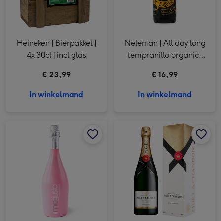
Heineken | Bierpakket |
Neleman | All day long
4x 30cl | incl glas
tempranillo organic |
750ml
€ 23,99
€ 16,99
In winkelmand
In winkelmand
Wijncocktail | Amarenissima | 750 ml afbeelding 1
Wijncocktail | Amarenissima | 750 ml afbeelding 2
Moët & Chandon | Brut Giftbox | 750 ml afbeelding 1