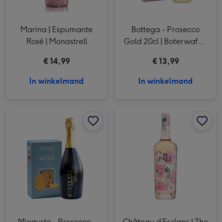
Marina | Espumante
Bottega - Prosecco
Rosé | Monastrell
Gold 20cl | Boterwafels
75g
€ 14,99
€ 13,99
In winkelmand
In winkelmand
Miogusto - Prosecco - 750ml | Kaaswafels 75g afbeelding 1
Miogusto - Prosecco - 750ml | Kaaswafels 75g afbeelding 2
Miogusto - Prosecco -
Château d’Esclans | The