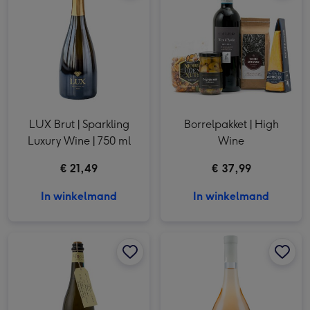
LUX Brut | Sparkling
Borrelpakket | High
Luxury Wine | 750 ml
Wine
€ 21,49
€ 37,99
In winkelmand
In winkelmand
Prosecco Toso | 750 ml afbeelding 1
Prosecco Toso | 750 ml afbeelding 2
Chou Chou | Côtes de Provence rosé | 750ml afbeelding 1