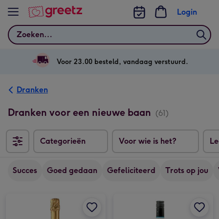
Bekijk meer
Login
Zoeken
Voor 23.00 besteld, vandaag verstuurd.
Dranken
Dranken voor een nieuwe baan
(61)
Categorieën
Voor wie is het?
Le
Succes
Goed gedaan
Gefeliciteerd
Trots op jou
LUX Brut | Sparkling Luxury Wine | 750 ml afbeelding 1
LUX Brut | Sparkling Luxury Wine | 750 ml afbeelding 2
Borrelpakket | High Wine afbeelding 1