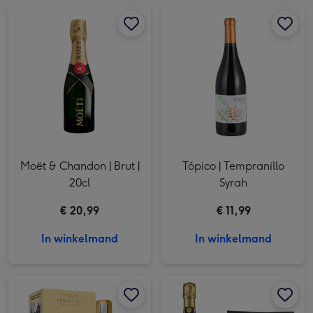
Moët & Chandon | Brut | 20cl afbeelding 1
Moët & Chandon | Brut | 20cl afbeelding 2
Moët & Chandon | Brut |
Tópico | Tempranillo
20cl
Syrah
€ 20,99
€ 11,99
In winkelmand
In winkelmand
Cadeaupakket | Prosecco moment afbeelding 1
Cadeaupakket | Prosecco moment afbeelding 2
Cadeaupakket | 0.0% borrel afbeelding 1