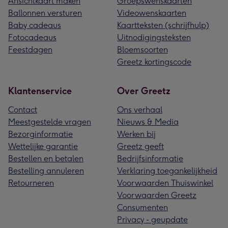
Ansichtkaart maken
Groepswenskaarten
Ballonnen versturen
Videowenskaarten
Baby cadeaus
Kaartteksten (schrijfhulp)
Fotocadeaus
Uitnodigingsteksten
Feestdagen
Bloemsoorten
Greetz kortingscode
Klantenservice
Over Greetz
Contact
Ons verhaal
Meestgestelde vragen
Nieuws & Media
Bezorginformatie
Werken bij
Wettelijke garantie
Greetz geeft
Bestellen en betalen
Bedrijfsinformatie
Bestelling annuleren
Verklaring toegankelijkheid
Retourneren
Voorwaarden Thuiswinkel
Voorwaarden Greetz
Consumenten
Privacy - geupdate