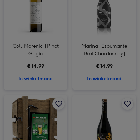
Colli Morenici | Pinot
Marina | Espumante
Grigio
Brut Chardonnay |
Macabeo
€ 14,99
€ 14,99
In winkelmand
In winkelmand
Heineken | Bierpakket | 4x 30cl | incl glas afbeelding 1
Heineken | Bierpakket | 4x 30cl | incl glas afbeelding 2
Neleman | All day long tempranillo organic | 750ml afbeelding 1