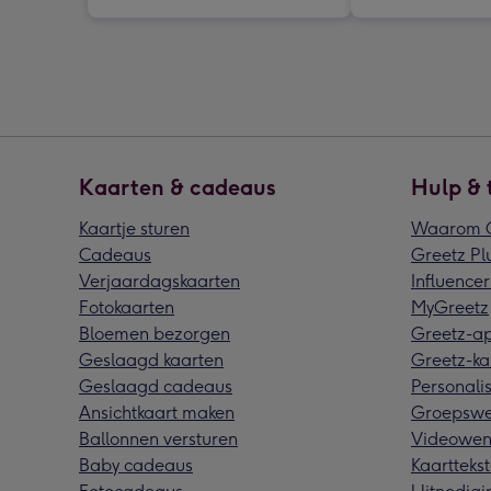
Kaarten & cadeaus
Hulp & 
Kaartje sturen
Waarom G
Cadeaus
Greetz Pl
Verjaardagskaarten
Influencer
Fotokaarten
MyGreetz
Bloemen bezorgen
Greetz-a
Geslaagd kaarten
Greetz-ka
Geslaagd cadeaus
Personalis
Ansichtkaart maken
Groepswe
Ballonnen versturen
Videowen
Baby cadeaus
Kaarttekst