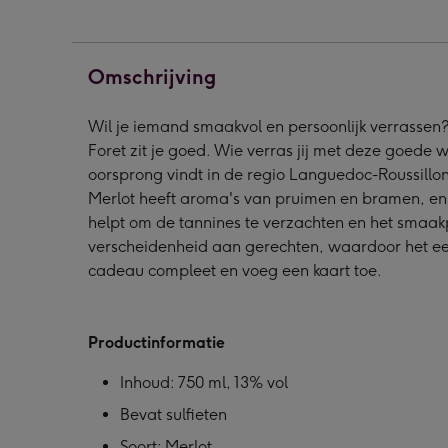
Fôret
Fôret
Fôre
|
|
|
Merlot
Merlot
Merl
Omschrijving
|
|
|
foto
foto
foto
Wil je iemand smaakvol en persoonlijk verrassen?
collage
collage
coll
Foret zit je goed. Wie verras jij met deze goede w
|
|
|
oorsprong vindt in de regio Languedoc-Roussillon
750
750
750
Merlot heeft aroma's van pruimen en bramen, en he
ml
ml
ml
helpt om de tannines te verzachten en het smaakpr
afbeelding
afbeelding
afbe
verscheidenheid aan gerechten, waardoor het een
1
2
3
cadeau compleet en voeg een kaart toe.
Productinformatie
Inhoud: 750 ml, 13% vol
Bevat sulfieten
Soort: Merlot