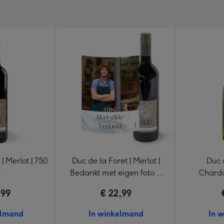
| Merlot | 750
Duc de la Foret | Merlot |
Duc d
l
Bedankt met eigen foto &
Chardo
tekst | 750 ml
,99
€ 22,99
elmand
In winkelmand
In 