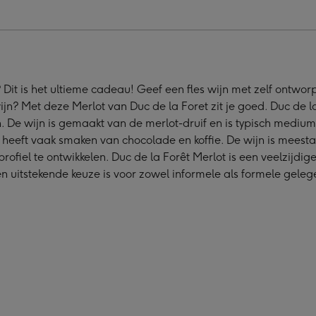
t
Fôret
|
ot
Merlot
|
foto
 Dit is het ultieme cadeau! Geef een fles wijn met zelf ontwo
age
collage
ijn? Met deze Merlot van Duc de la Foret zit je goed. Duc de la
|
. De wijn is gemaakt van de merlot-druif en is typisch mediu
750
eft vaak smaken van chocolade en koffie. De wijn is meestal he
ml
ofiel te ontwikkelen. Duc de la Forêt Merlot is een veelzijdig
elding
afbeelding
 uitstekende keuze is voor zowel informele als formele gele
4