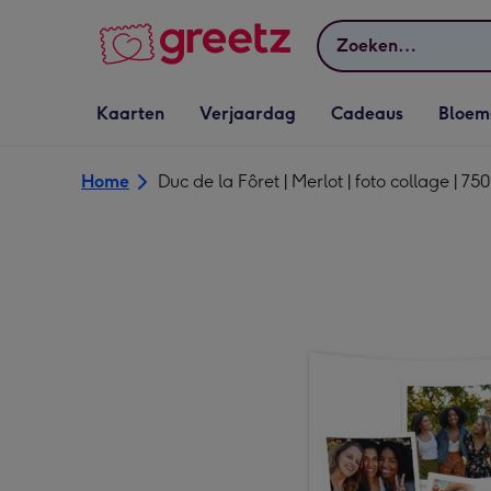
Bekijk meer
Zoeken
Vervolgkeuzelijst
Vervolgkeuzelijst
Vervolgkeuzelijst
Vervolgkeuz
Kaarten
Verjaardag
Cadeaus
Bloem
Kaarten openen
Verjaardag openen
Cadeaus openen
Bloemen o
Home
Duc de la Fôret | Merlot | foto collage | 75