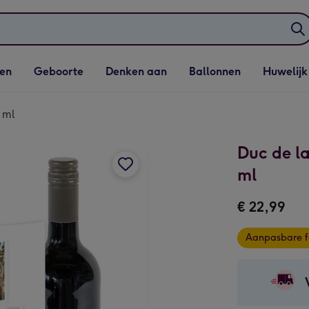
elijst
Vervolgkeuzelijst
Vervolgkeuzelijst
Vervolgkeuzelijst
Vervolgkeuzeli
en
Geboorte
Denken aan
Ballonnen
Huwelijk
penen
Geboorte openen
Denken aan openen
Ballonnen openen
Huwelijk open
0 ml
Duc de la
ml
€ 22,99
Aanpasbare f