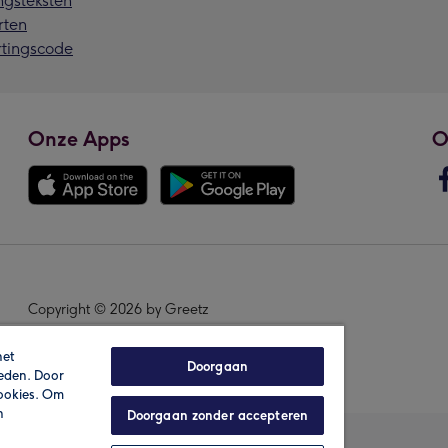
ngsteksten
rten
rtingscode
Onze Apps
O
Copyright © 2026 by Greetz
het
Doorgaan
ieden. Door
cookies. Om
n
Doorgaan zonder accepteren