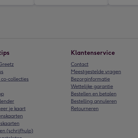
tips
Klantenservice
reetz
Contact
us
Meestgestelde vragen
 co-collecties
Bezorginformatie
Wettelijke garantie
pp
Bestellen en betalen
lender
Bestelling annuleren
eer je kaart
Retourneren
nskaarten
skaarten
en (schrijfhulp)