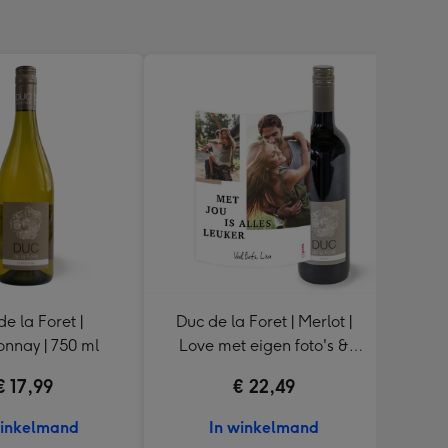
e la Foret |
Duc de la Foret | Merlot |
nnay | 750 ml
Love met eigen foto's &
Chardo
naam | 750 ml
€ 17,99
€ 22,49
winkelmand
In winkelmand