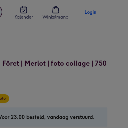
Login
Kalender
Winkelmand
jst
en
 Fôret | Merlot | foto collage | 750
oto
Voor 23.00 besteld, vandaag verstuurd.