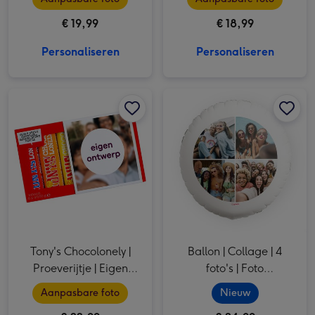
€ 19,99
€ 18,99
Personaliseren
Personaliseren
Tony's Chocolonely | Proeverijtje | Eigen ontwerp | 288g afbeelding 1
Tony's Chocolonely | Proeverijtje | Eigen ontwerp | 288g afbeelding 2
Ballon | Collage | 4 foto's | Foto aanpasbaar afbeelding 1
Tony's Chocolonely |
Ballon | Collage | 4
Proeverijtje | Eigen
foto's | Foto
ontwerp | 288g
aanpasbaar
Aanpasbare foto
Nieuw