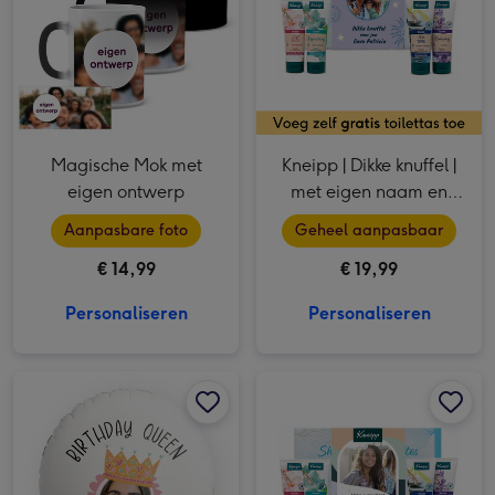
Magische Mok met
Kneipp | Dikke knuffel |
eigen ontwerp
met eigen naam en
foto
Aanpasbare foto
Geheel aanpasbaar
€ 14,99
€ 19,99
Personaliseren
Personaliseren
Ballon | Birthday Queen | Foto aanpasbaar afbeelding 1
Ballon | Birthday Queen | Foto aanpasbaar afbeelding 2
Kneipp | Birthday | met eigen foto afbeelding 1