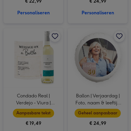
€ 22,99
€ 24,99
Personaliseren
Personaliseren
Condado Real | Verdejo - Viura | Message met eigen tekst | 750 ml afbeelding 1
Condado Real | Verdejo - Viura | Message met eigen tekst | 750 ml afbeelding 2
Ballon | Verjaardag | Foto, naam & leeftijd aanpasbaar afbeelding 1
Condado Real |
Ballon | Verjaardag |
Verdejo - Viura |
Foto, naam & leeftijd
Message met eigen
aanpasbaar
Aanpasbare tekst
Geheel aanpasbaar
tekst | 750 ml
€ 19,49
€ 24,99