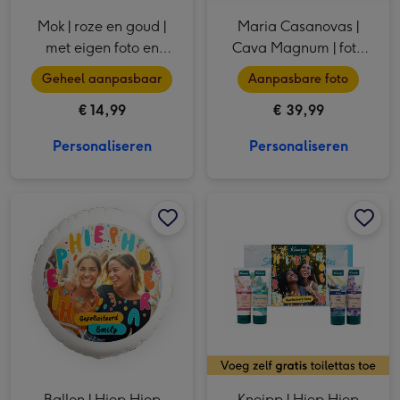
Mok | roze en goud |
Maria Casanovas |
met eigen foto en
Cava Magnum | foto
naam
collage | 1,5L
Geheel aanpasbaar
Aanpasbare foto
€ 14,99
€ 39,99
Personaliseren
Personaliseren
Ballon | Hiep Hiep Hoera | Foto & naam aanpasbaar afbeelding 1
Ballon | Hiep Hiep Hoera | Foto & naam aanpasbaar afbeelding 2
Kneipp | Hiep Hiep Hoera | met eigen naam afbeelding 1
Ballon | Hiep Hiep
Kneipp | Hiep Hiep