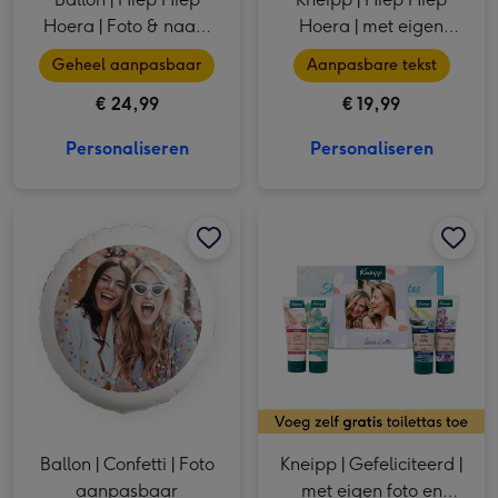
Hoera | Foto & naam
Hoera | met eigen
aanpasbaar
naam
Geheel aanpasbaar
Aanpasbare tekst
€ 24,99
€ 19,99
Personaliseren
Personaliseren
Ballon | Confetti | Foto aanpasbaar afbeelding 1
Ballon | Confetti | Foto aanpasbaar afbeelding 2
Kneipp | Gefeliciteerd | met eigen foto en naam | 4x75ml afbeelding 1
Ballon | Confetti | Foto
Kneipp | Gefeliciteerd |
aanpasbaar
met eigen foto en