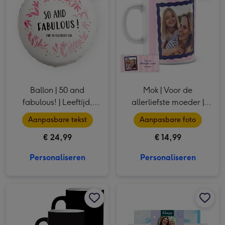
Ballon | 50 and
Mok | Voor de
fabulous! | Leeftijd,
allerliefste moeder |
tekst & naam
Met eigen foto
Aanpasbare tekst
Aanpasbare foto
aanpasbaar
€ 24,99
€ 14,99
Personaliseren
Personaliseren
Magische Mok met eigen ontwerp afbeelding 1
Magische Mok met eigen ontwerp afbeelding 2
Kneipp | Dikke knuffel | met eigen naam en foto afbeelding 1