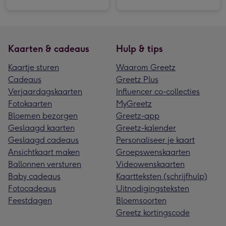
Kaarten & cadeaus
Hulp & tips
Kaartje sturen
Waarom Greetz
Cadeaus
Greetz Plus
Verjaardagskaarten
Influencer co-collecties
Fotokaarten
MyGreetz
Bloemen bezorgen
Greetz-app
Geslaagd kaarten
Greetz-kalender
Geslaagd cadeaus
Personaliseer je kaart
Ansichtkaart maken
Groepswenskaarten
Ballonnen versturen
Videowenskaarten
Baby cadeaus
Kaartteksten (schrijfhulp)
Fotocadeaus
Uitnodigingsteksten
Feestdagen
Bloemsoorten
Greetz kortingscode