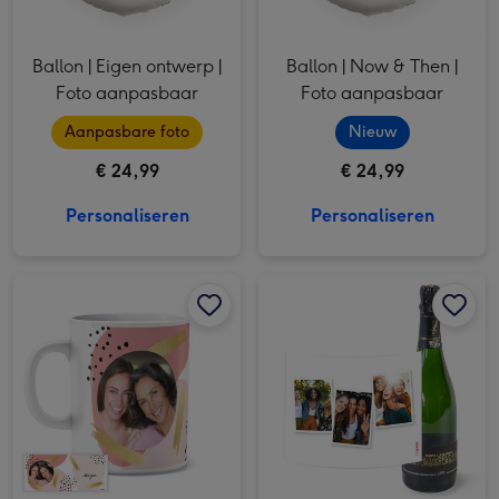
Ballon | Eigen ontwerp |
Ballon | Now & Then |
Foto aanpasbaar
Foto aanpasbaar
Aanpasbare foto
Nieuw
€ 24,99
€ 24,99
Personaliseren
Personaliseren
Mok | roze en goud | met eigen foto en naam afbeelding 1
Mok | roze en goud | met eigen foto en naam afbeelding 2
Maria Casanovas | Cava Magnum | foto collage | 1,5L afbeelding 1