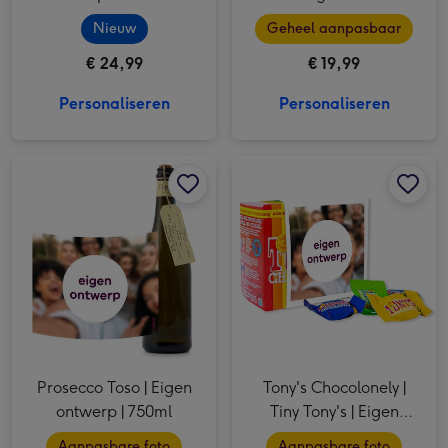
naam | 4x75ml
Nieuw
Geheel aanpasbaar
€ 24,99
€ 19,99
Personaliseren
Personaliseren
Prosecco Toso | Eigen ontwerp | 750ml afbeelding 1
Prosecco Toso | Eigen ontwerp | 750ml afbeelding 2
Tony's Chocolonely | Tiny Tony's | Eigen ontwerp | 200g afbeelding 1
Prosecco Toso | Eigen
Tony's Chocolonely |
ontwerp | 750ml
Tiny Tony's | Eigen
ontwerp | 200g
Aanpasbare foto
Aanpasbare foto