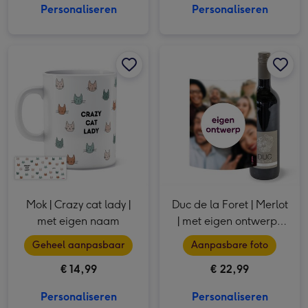
Personaliseren
Personaliseren
Mok | Crazy cat lady | met eigen naam afbeelding 1
Mok | Crazy cat lady | met eigen naam afbeelding 2
Duc de la Foret | Merlot | met eigen ontwerp | 750 ml afbeelding 1
Mok | Crazy cat lady |
Duc de la Foret | Merlot
met eigen naam
| met eigen ontwerp |
750 ml
Geheel aanpasbaar
Aanpasbare foto
€ 14,99
€ 22,99
Personaliseren
Personaliseren