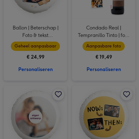
Ballon | Beterschap |
Condado Real |
Foto & tekst
Tempranillo Tinto | foto
aanpasbaar
collage | 750 ml
Geheel aanpasbaar
Aanpasbare foto
€ 24,99
€ 19,49
Personaliseren
Personaliseren
Ballon | Eigen ontwerp | Foto aanpasbaar afbeelding 1
Ballon | Eigen ontwerp | Foto aanpasbaar afbeelding 2
Ballon | Now & Then | Foto aanpasbaar afbeelding 1