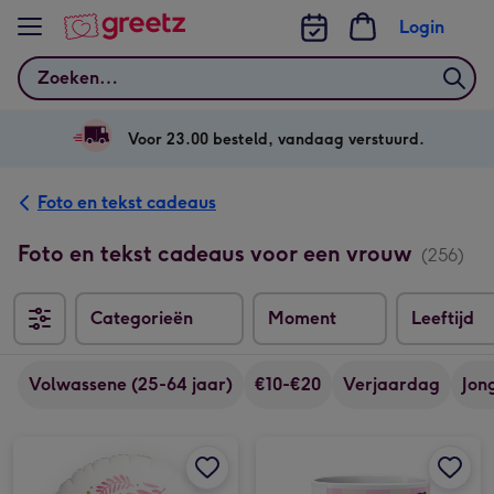
Bekijk meer
Login
Zoeken
Voor 23.00 besteld, vandaag verstuurd.
Foto en tekst cadeaus
Foto en tekst cadeaus voor een vrouw
(256)
Categorieën
Moment
Leeftijd
Volwassene (25-64 jaar)
€10-€20
Verjaardag
Jon
Ballon | 50 and fabulous! | Leeftijd, tekst & naam aanpasbaar afbeelding 1
Ballon | 50 and fabulous! | Leeftijd, tekst & naam aanpasbaar afbeelding 2
Mok | Voor de allerliefste moeder | Met eigen foto afbeelding 1