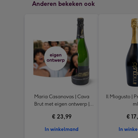
Anderen bekeken ook
Maria Casanovas | Cava
Il Miogusto | P
Brut met eigen ontwerp |
m
750 ml
€ 23,99
€ 17
In winkelmand
In wink