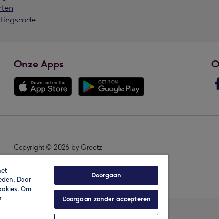
rten
rtingscode
Onze Apps
O
Copyright © 2026 by Greetz
het
Doorgaan
ieden. Door
cookies. Om
n
Doorgaan zonder accepteren