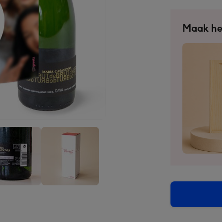
Maak he
a
Maria
anovas
Casanovas
|