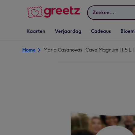
Bekijk meer
Zoeken
Vervolgkeuzelijst
Vervolgkeuzelijst
Vervolgkeuzelijst
Vervolgkeuz
Kaarten
Verjaardag
Cadeaus
Bloem
Kaarten openen
Verjaardag openen
Cadeaus openen
Bloemen o
Home
Maria Casanovas | Cava Magnum | 1,5 L |