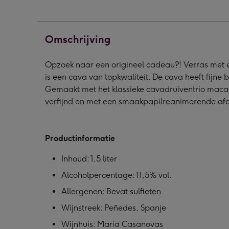
Cava
Cava
Cav
Magnum
Magnum
Mag
|
|
|
Omschrijving
1,5
1,5
1,5
L
L
L
Opzoek naar een origineel cadeau?! Verras met 
|
|
|
is een cava van topkwaliteit. De cava heeft fijne 
met
met
met
Gemaakt met het klassieke cavadruiventrio macabe
eigen
eigen
eige
verfijnd en met een smaakpapilreanimerende afd
ontwerp
ontwerp
ontw
afbeelding
afbeelding
afbe
1
2
3
Productinformatie
Inhoud: 1,5 liter
Alcoholpercentage: 11,5% vol.
Allergenen: Bevat sulfieten
Wijnstreek: Peñedes, Spanje
Wijnhuis: Maria Casanovas