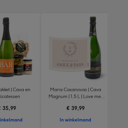
akket | Cava en
Maria Casanovas | Cava
Mari
licatessen
Magnum | 1,5 L | Love met
Cha
eigen naam
€ 35,99
€ 39,99
winkelmand
In winkelmand