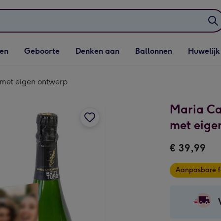
elijst
Vervolgkeuzelijst
Vervolgkeuzelijst
Vervolgkeuzelijst
Vervolgkeuzeli
en
Geboorte
Denken aan
Ballonnen
Huwelijk
penen
Geboorte openen
Denken aan openen
Ballonnen openen
Huwelijk open
 met eigen ontwerp
Maria Ca
met eige
€ 39,99
Aanpasbare f