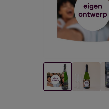
Maria
Maria
Mari
Casanovas
Casanovas
Cas
|
|
|