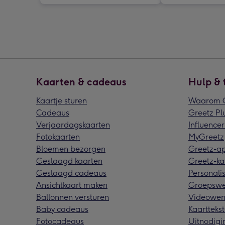
Kaarten & cadeaus
Hulp & 
Kaartje sturen
Waarom G
Cadeaus
Greetz Pl
Verjaardagskaarten
Influencer
Fotokaarten
MyGreetz
Bloemen bezorgen
Greetz-a
Geslaagd kaarten
Greetz-ka
Geslaagd cadeaus
Personalis
Ansichtkaart maken
Groepswe
Ballonnen versturen
Videowen
Baby cadeaus
Kaarttekst
Fotocadeaus
Uitnodigi