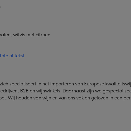
o
alen, witvis met citroen
oto of tekst
.
ich specialiseert in het importeren van Europese kwaliteitswij
edrijven, B2B en wijnwinkels. Daarnaast zijn we gespecialisee
el. Wij houden van wijn en van ons vak en geloven in een per