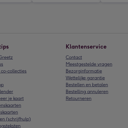
tips
Klantenservice
reetz
Contact
us
Meestgestelde vragen
 co-collecties
Bezorginformatie
Wettelijke garantie
pp
Bestellen en betalen
lender
Bestelling annuleren
eer je kaart
Retourneren
nskaarten
skaarten
en (schrijfhulp)
ngsteksten