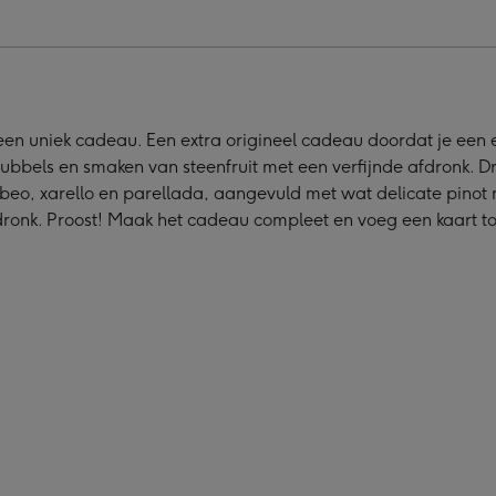
a
Cava
num
Magnum
|
1,5
L
een uniek cadeau. Een extra origineel cadeau doordat je ee
|
bubbels en smaken van steenfruit met een verfijnde afdronk. Dr
met
o, xarello en parellada, aangevuld met wat delicate pinot no
n
eigen
ronk. Proost! Maak het cadeau compleet en voeg een kaart to
erp
ontwerp
elding
afbeelding
4