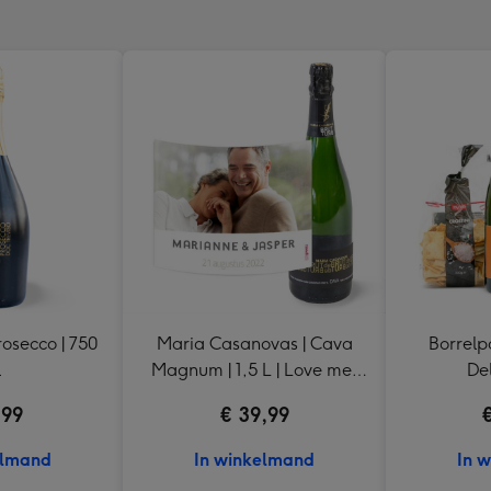
rosecco | 750
Maria Casanovas | Cava
Borrelp
l
Magnum | 1,5 L | Love met
De
eigen foto en tekst
,99
€ 39,99
elmand
In winkelmand
In 