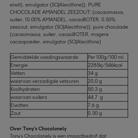
eiwit), emulgator (SOJAlecithine)), PURE
CHOCOLADE AMANDEL ZEEZOUT: (cacaomassa,
suiker, 10.00% AMANDEL, cacaoBOTER, 0.50%
zeezout, emulgator (SOJAlecithine)), pure chocolade
(cacaomassa, suiker, cacaoBOTER, magere
cacaopoeder, emulgator (SOJAlecithine)
Gemiddelde voedingswaarde
Per 100g/100 ml
Energie
2285kj/546kcal
Vetten
34 g
waarvan verzadigde vetzuren
20,0 g
Koolhydraten
50,3 g
waarvan suikers
44,7 g
Eiwitten
7,6 g
Zout
0,30 g
Over Tony’s Chocolonely
Tony’s Chocolonely is een impactbedrijf dat