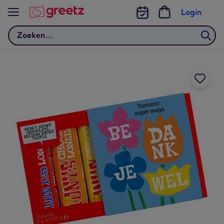
Bekijk meer
Login
Zoeken