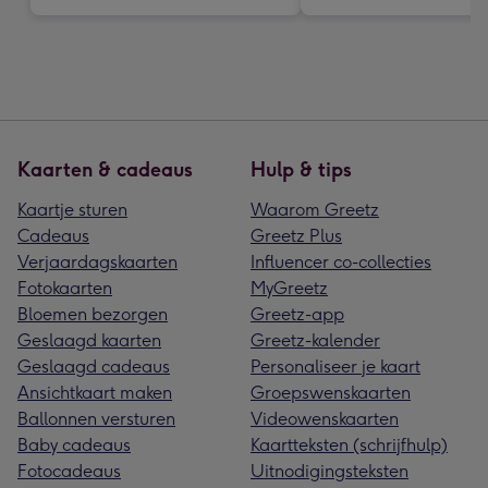
Kaarten & cadeaus
Hulp & tips
Kaartje sturen
Waarom Greetz
Cadeaus
Greetz Plus
Verjaardagskaarten
Influencer co-collecties
Fotokaarten
MyGreetz
Bloemen bezorgen
Greetz-app
Geslaagd kaarten
Greetz-kalender
Geslaagd cadeaus
Personaliseer je kaart
Ansichtkaart maken
Groepswenskaarten
Ballonnen versturen
Videowenskaarten
Baby cadeaus
Kaartteksten (schrijfhulp)
Fotocadeaus
Uitnodigingsteksten