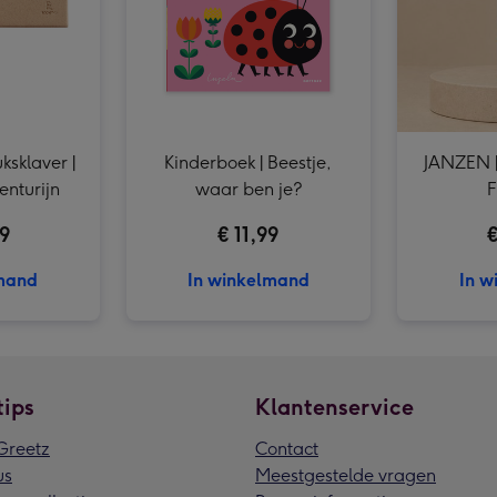
Ballon | Smiley | Beterschap afbeelding 3
ksklaver |
Kinderboek | Beestje,
JANZEN |
enturijn
waar ben je?
F
99
€ 11,99
€
lmand
In winkelmand
In w
tips
Klantenservice
reetz
Contact
us
Meestgestelde vragen