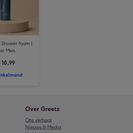
Ballon | Smiley | Beterschap afbeelding 4
Rockstyle | Geluksklaver | Edelsteen Aventurijn afbeelding 3
Rockstyle | Geluksklaver | Edelsteen Aventurijn afbeelding 4
Kinderboek | Beestje, waar ben je? afbeelding 3
 Shower foam |
or Men
 10,99
inkelmand
Over Greetz
Ons verhaal
Nieuws & Media