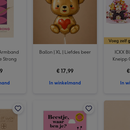
Ballon | Jungle Verjaardag afbeelding 3
| Armband
Ballon | XL | Liefdes beer
ICKX B
e Strong
Kneipp 
Body &
99
€ 17,99
€
lmand
In winkelmand
In w
Ballon | Smiley | Beterschap afbeelding 2
Rockstyle | Geluksklaver | Edelsteen Aventurijn afbeelding 1
Rockstyle | Geluksklaver | Edelsteen Aventurijn afbeelding 2
Kinderboek | Beestje, waar ben je? afbeelding 1