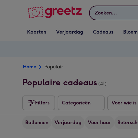
Bekijk meer
Zoeken
Vervolgkeuzelijst
Vervolgkeuzelijst
Vervolgkeuzelijst
Vervolgkeuz
Kaarten
Verjaardag
Cadeaus
Bloem
Kaarten openen
Verjaardag openen
Cadeaus openen
Bloemen o
Home
Populair
Populaire cadeaus
(41)
Filters
Categorieën
Voor wie is
Ballonnen
Verjaardag
Voor haar
Betersc
Veel liefs | Fruitmandje voor jou | 280gr afbeelding 1