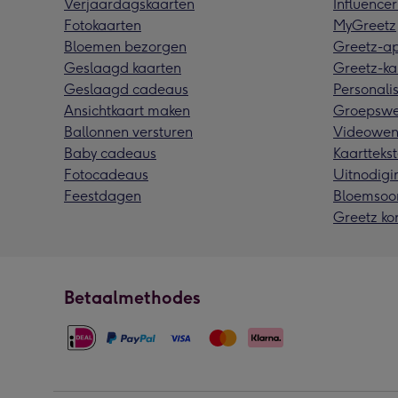
Verjaardagskaarten
Influencer
Fotokaarten
MyGreetz
Bloemen bezorgen
Greetz-a
Geslaagd kaarten
Greetz-ka
Geslaagd cadeaus
Personalis
Ansichtkaart maken
Groepswe
Ballonnen versturen
Videowen
Baby cadeaus
Kaarttekst
Fotocadeaus
Uitnodigi
Feestdagen
Bloemsoo
Greetz ko
Betaalmethodes