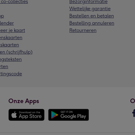
 co-collecties
Bezorginformatie
Wettelijke garantie
pp
Bestellen en betalen
lender
Bestelling annuleren
eer je kaart
Retourneren
nskaarten
skaarten
en (schrijfhulp)
ngsteksten
rten
rtingscode
Onze Apps
O