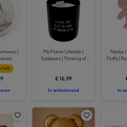
 ontwerp |
My Flame Lifestyle |
Nijntje 
asbaar
Sojakaars | Thinking of
Fluffy | 
you
 foto
99
€ 16,99
seren
In winkelmand
In w
Ballon | Jungle Verjaardag afbeelding 2
My Jewellery | Armband goud | You are Strong afbeelding 1
My Jewellery | Armband goud | You are Strong afbeelding 2
Ballon | XL | Liefdes beer afbeelding 1