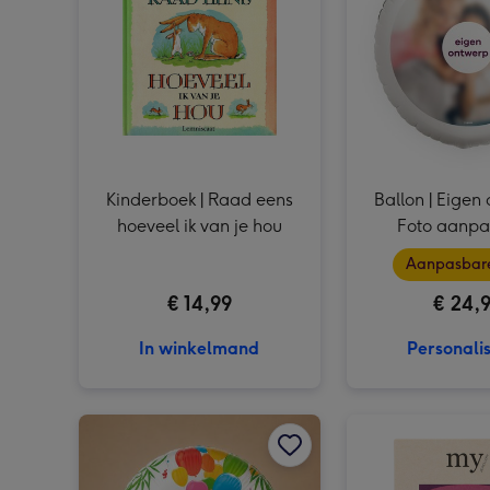
Kinderboek | Raad eens
Ballon | Eigen
hoeveel ik van je hou
Foto aanp
Aanpasbare
€ 14,99
€ 24,
In winkelmand
Personali
Ballon | Jungle Verjaardag afbeelding 1