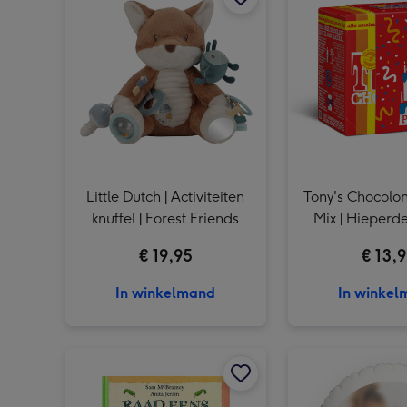
Little Dutch | Activiteiten
Tony's Chocolone
knuffel | Forest Friends
Mix | Hieperde
200g
€ 19,95
€ 13,
In winkelmand
In winke
Kinderboek | Raad eens hoeveel ik van je hou afbeelding 1