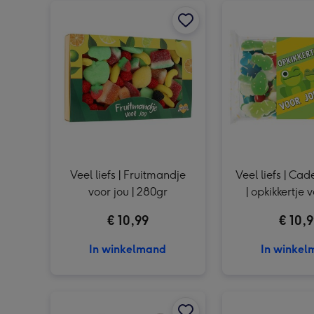
Veel liefs | Fruitmandje
Veel liefs | Ca
voor jou | 280gr
| opkikkertje v
250g
€ 10,99
€ 10,
In winkelmand
In winke
Little Dutch | Activiteiten knuffel | Forest Friends afbeelding 1