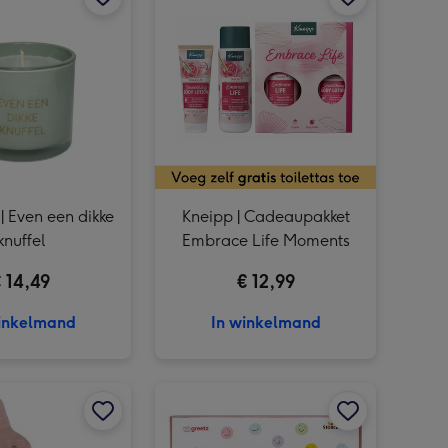
Little Dutch | Activiteiten knuffel | Forest Friends afbeelding 4
Tony's Chocolonely | Tiny's Mix | Hieperdepiepert | 200g afbeelding 3
Tony's Chocolonely | Tiny's Mix | Hieperdepiepert | 200g afbeelding 4
Little Dutch | Giftset knuffels | Fairy Garden afbeelding 3
| Even een dikke
Kneipp | Cadeaupakket
knuffel
Embrace Life Moments
 14,49
€ 12,99
inkelmand
In winkelmand
My Flame Lifestyle | Sojakaars | Thinking of you afbeelding 2
Nijntje | Speendoekje | Fluffy | Roze met bloemen afbeelding 1
Nijntje | Speendoekje | Fluffy | Roze met bloemen afbeelding 2
Merci Finest Selection | Gefeliciteerd | 250g afbeelding 1