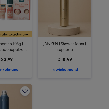
My Jewellery | Armband goud | You are Strong afbeelding 3
Ballon | XL | Liefdes beer afbeelding 3
loemen 105g |
JANZEN | Shower foam |
Cadeaupakket
Euphoria
 Mind Balance
 23,99
€ 10,99
inkelmand
In winkelmand
Kinderboek | Beestje, waar ben je? afbeelding 2
JANZEN | Shower foam | For Men afbeelding 1
JANZEN | Shower foam | For Men afbeelding 2