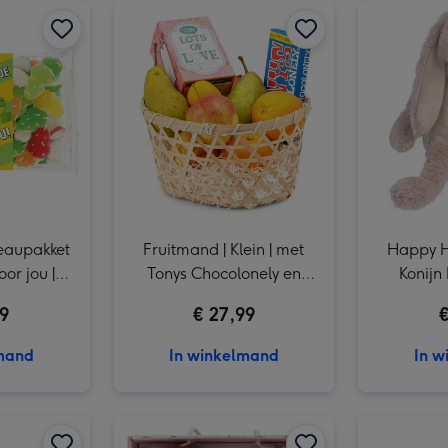
Veel liefs | Fruitmandje voor jou | 280gr afbeelding 3
deaupakket
Fruitmand | Klein | met
Happy Ho
oor jou |
Tonys Chocolonely en
Konijn
r
thee
99
€ 27,99
€
lmand
In winkelmand
In w
Little Dutch | Activiteiten knuffel | Forest Friends afbeelding 2
Tony's Chocolonely | Tiny's Mix | Hieperdepiepert | 200g afbeelding 1
Tony's Chocolonely | Tiny's Mix | Hieperdepiepert | 200g afbeelding 2
Little Dutch | Giftset knuffels | Fairy Garden afbeelding 1