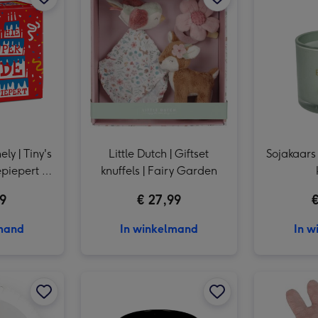
Little Dutch | Activiteiten knuffel | Forest Friends afbeelding 3
ly | Tiny's
Little Dutch | Giftset
Sojakaars 
piepert |
knuffels | Fairy Garden
99
€ 27,99
€
lmand
In winkelmand
In w
Kinderboek | Raad eens hoeveel ik van je hou afbeelding 2
Ballon | Eigen ontwerp | Foto aanpasbaar afbeelding 1
Ballon | Eigen ontwerp | Foto aanpasbaar afbeelding 2
My Flame Lifestyle | Sojakaars | Thinking of you afbeelding 1