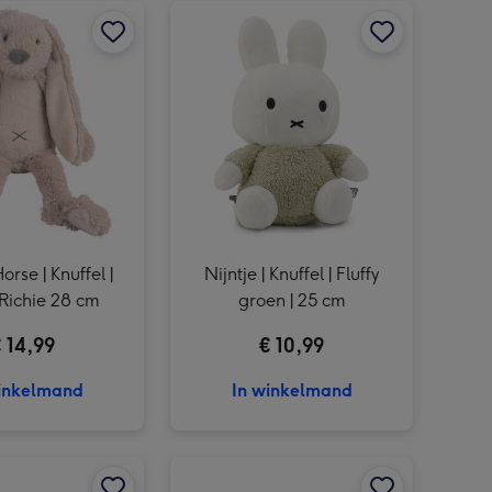
Fruitmand | Klein | met Tonys Chocolonely en thee afbeelding 3
rse | Knuffel |
Nijntje | Knuffel | Fluffy
 Richie 28 cm
groen | 25 cm
 14,99
€ 10,99
inkelmand
In winkelmand
Little Dutch | Giftset knuffels | Fairy Garden afbeelding 2
Sojakaars | Even een dikke knuffel afbeelding 1
Sojakaars | Even een dikke knuffel afbeelding 2
Kneipp | Cadeaupakket Embrace Life Moments afbeelding 1