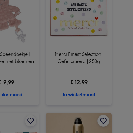
My Flame Lifestyle | Sojakaars | Thinking of you afbeelding 3
| Speendoekje |
Merci Finest Selection |
Roze met bloemen
Gefeliciteerd | 250g
€ 9,99
€ 12,99
inkelmand
In winkelmand
Ballon | XL | Liefdes beer afbeelding 2
ICKX Bloemen 105g | Kneipp Cadeaupakket Body & Mind Balance afbeelding 1
ICKX Bloemen 105g | Kneipp Cadeaupakket Body & Mind Balance afbeelding 2
JANZEN | Shower foam | Euphoria afbeelding 1