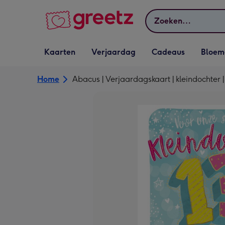
Bekijk meer
Zoeken
Vervolgkeuzelijst
Vervolgkeuzelijst
Vervolgkeuzelijst
Vervolgkeuz
Kaarten
Verjaardag
Cadeaus
Bloem
Kaarten openen
Verjaardag openen
Cadeaus openen
Bloemen o
Home
Abacus | Verjaardagskaart | kleindochter |