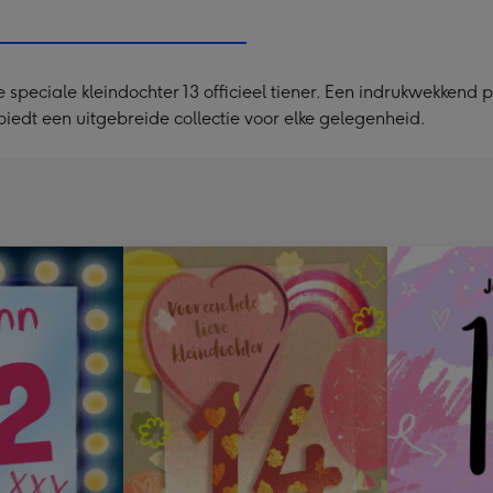
x
333
mm
e speciale kleindochter 13 officieel tiener. Een indrukwekkend
biedt een uitgebreide collectie voor elke gelegenheid.