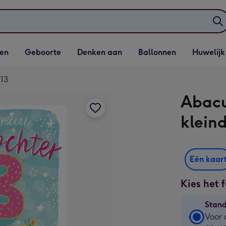
elijst
Vervolgkeuzelijst
Vervolgkeuzelijst
Vervolgkeuzelijst
Vervolgkeuzeli
en
Geboorte
Denken aan
Ballonnen
Huwelijk
penen
Geboorte openen
Denken aan openen
Ballonnen openen
Huwelijk open
 13
Abacu
kleind
Eén kaar
Kies het 
Stan
Stan
Voor 