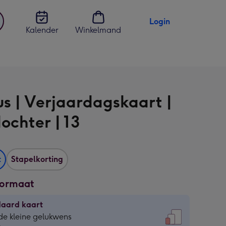
Login
Kalender
Winkelmand
jst
en
s | Verjaardagskaart |
ochter | 13
t
Stapelkorting
formaat
daard kaart
daard
de kleine gelukwens