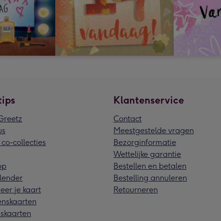
tips
Klantenservice
reetz
Contact
us
Meestgestelde vragen
 co-collecties
Bezorginformatie
Wettelijke garantie
pp
Bestellen en betalen
lender
Bestelling annuleren
eer je kaart
Retourneren
nskaarten
skaarten