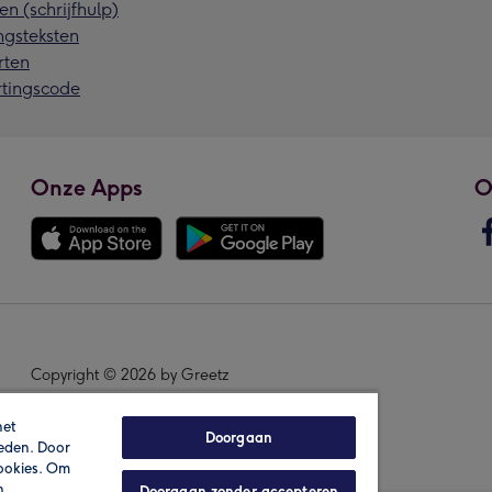
en (schrijfhulp)
ngsteksten
rten
rtingscode
Onze Apps
O
Copyright © 2026 by Greetz
het
Doorgaan
ieden. Door
cookies. Om
n
Doorgaan zonder accepteren