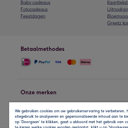
Baby cadeaus
Kaarttekst
Fotocadeaus
Uitnodigi
Feestdagen
Bloemsoo
Greetz ko
Betaalmethodes
Onze merken
We gebruiken cookies om uw gebruikerservaring te verbeteren, 
sitegebruik te analyseren en gepersonaliseerde inhoud aan te b
op ‘Doorgaan’ te klikken, gaat u akkoord met het gebruik van 
te kiezen welke cookies worden geplaatst, klikt u op 'Voorkeure