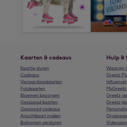
Kaarten & cadeaus
Hulp & 
Kaartje sturen
Waarom G
Cadeaus
Greetz Pl
Verjaardagskaarten
Influencer
Fotokaarten
MyGreetz
Bloemen bezorgen
Greetz-a
Geslaagd kaarten
Greetz-ka
Geslaagd cadeaus
Personalis
Ansichtkaart maken
Groepswe
Ballonnen versturen
Videowen