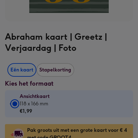
Abraham kaart | Greetz |
Verjaardag | Foto
Eén kaart
Stapelkorting
Kies het formaat
Ansichtkaart
Ansichtkaart
118 x 166 mm
-
€1,99
€1,99
-
Pak groots uit met een grote kaart voor € 4
118
met code GROOT4