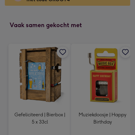
x
166
mm
-
Vaak samen gekocht met
Dimensions:
118
x
166
mm
Gefeliciteerd | Bierbox |
Muziekdoosje | Happy
5 x 33cl
Birthday