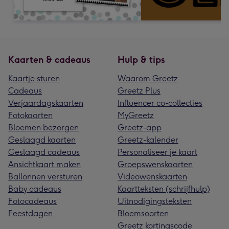
Kaarten & cadeaus
Hulp & tips
Kaartje sturen
Waarom Greetz
Cadeaus
Greetz Plus
Verjaardagskaarten
Influencer co-collecties
Fotokaarten
MyGreetz
Bloemen bezorgen
Greetz-app
Geslaagd kaarten
Greetz-kalender
Geslaagd cadeaus
Personaliseer je kaart
Ansichtkaart maken
Groepswenskaarten
Ballonnen versturen
Videowenskaarten
Baby cadeaus
Kaartteksten (schrijfhulp)
Fotocadeaus
Uitnodigingsteksten
Feestdagen
Bloemsoorten
Greetz kortingscode