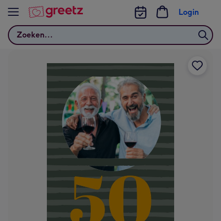
Bekijk meer
Login
Zoeken