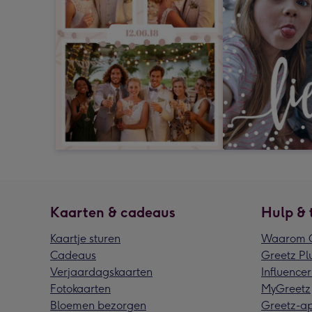
Kaarten & cadeaus
Hulp & 
Kaartje sturen
Waarom G
Cadeaus
Greetz Pl
Verjaardagskaarten
Influencer
Fotokaarten
MyGreetz
Bloemen bezorgen
Greetz-a