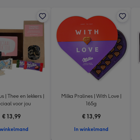
x
240
mm
s | Thee en lekkers |
Milka Pralines | With Love |
ciaal voor jou
165g
€ 13,99
€ 13,99
 winkelmand
In winkelmand