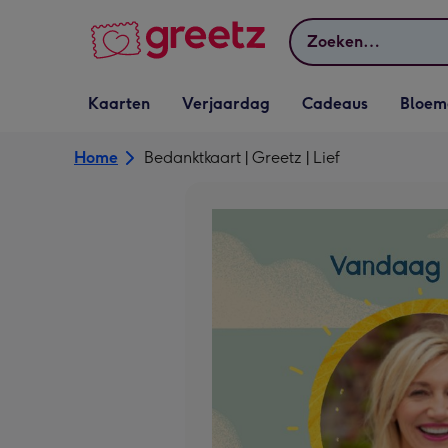
Bekijk meer
Zoeken
Vervolgkeuzelijst
Vervolgkeuzelijst
Vervolgkeuzelijst
Vervolgkeuz
Kaarten
Verjaardag
Cadeaus
Bloem
Kaarten openen
Verjaardag openen
Cadeaus openen
Bloemen o
Home
Bedanktkaart | Greetz | Lief