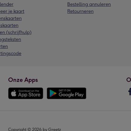
lender
Bestelling annuleren
eer je kaart
Retourneren
nskaarten
skaarten
en (schrijfhulp)
ngsteksten
rten
rtingscode
Onze Apps
O
Copyright © 2026 by Greetz