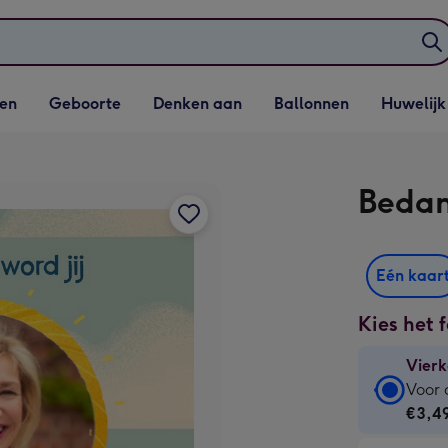
elijst
Vervolgkeuzelijst
Vervolgkeuzelijst
Vervolgkeuzelijst
Vervolgkeuzeli
en
Geboorte
Denken aan
Ballonnen
Huwelijk
penen
Geboorte openen
Denken aan openen
Ballonnen openen
Huwelijk open
Bedan
Eén kaar
Kies het 
Vierk
Vierk
Voor 
kaart
€3,4
-